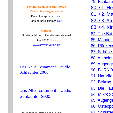
79. Fantasti
80. / 1. H
Seminar Schloss Bogenhofen
Oberstufenrealgymnasium
81. / 2. 
Dozenten sprechen über
82. / 3. 
das aktuelle Thema:
hier
83. / 4. K
Kaufen:
84. The Bat
Studienanleitung mit und ohne Lehrerteil
85. Mandel
aktuell 2026
hier:
86. Rücken
www.advent-verlag.de
87. Schöne 
88. Alzheim
89. Augeng
Das Neue Testament – audio
90. BURNO
Schlachter 2000
91. Natürli
92. Beitra
93. Die Hau
Das Alte Testament – audio
94. Mikrob
Schlachter 2000
95. Augenge
96. Osteop
97. Schlafe
Die Bibel (Schlachter 2000)