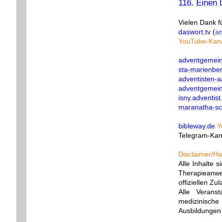
116. Einen L
Vielen Dank fü
daswort.tv
(
am
YouTube-Kana
adventgemein
sta-marienbe
adventisten-
adventgemein
isny.adventist
maranatha-sc
bibleway.de
Y
Telegram-Kan
Disclaimer/Ha
Alle Inhalte 
Therapieanwe
offiziellen Z
Alle Veranst
medizinisch
Ausbildungen 