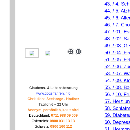
43. / 4. Sc
44. / 5. Al
45. / 6. All
46. / 7. Cho
47. / 01. Es
48. / 02. Sa
49. / 03. G
50. / 04. F
51. / 05. Fe
52. / 06. Z
53. / 07. W
54. /
09. Kl
55. / 08. B
Glaubens- & Lebensberatung
56. /
10. Fr
www.gotterfahren.info
Christliche Seelsorge - Hotline:
57. Herz un
Täglich 6 – 22 Uhr
58. Schlaf
Anonym, persönlich, kostenfrei
59. Diabete
Deutschland:
0711 988 09 009
Österreich:
0800 031 13 13
60. Depres
Schweiz:
0800 160 112
61. Hormon