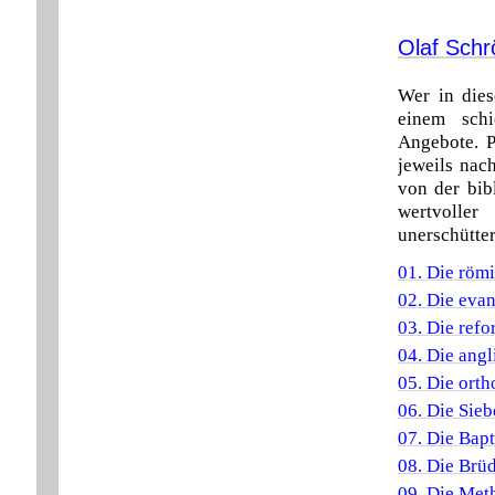
Olaf Schr
Wer in dies
einem schi
Angebote. P
jeweils nac
von der bib
wertvolle
unerschütte
01. Die römi
02. Die eva
03. Die refo
04. Die angl
05. Die ort
06. Die Sie
07. Die Bapt
08. Die Br
09. Die Met