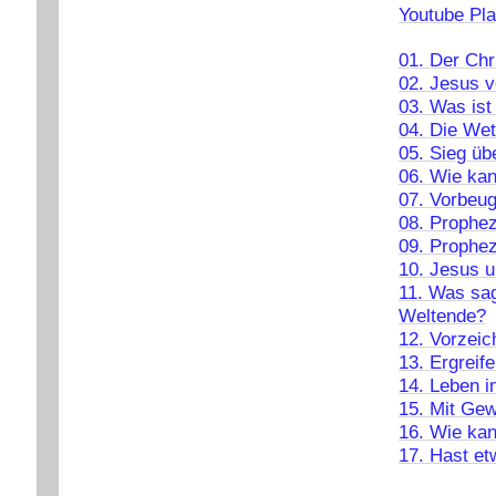
Youtube Pla
01. Der Chr
02. Jesus 
03. Was ist
04. Die Wet
05. Sieg üb
06. Wie kan
07. Vorbeug
08. Prophez
09. Prophez
10. Jesus u
11. Was sag
Weltende?
12. Vorzeic
13. Ergreif
14. Leben i
15. Mit Gew
16. Wie kan
17. Hast e