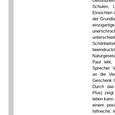
Gesundheit
Schulen, U
Einsichten 
der Grundla
einzigart
unerschro
untersch
Schönheits
beeindruck
Naturgesetz
Paul lebt,
Sprecher. 
an die Ve
Geschenk G
Durch das 
Plus) zeigt
leben kann.
einem posi
hilfreiche,