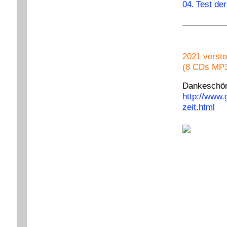
04.
Test de
2021 versto
(8 CDs MP3
Dankeschön 
http://
www.g
zeit.html