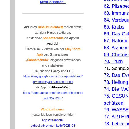
Mehr erfahren...
62. Pilzepe
63. Immun
64. Verdau
65. Krebs
Aktuelles
Bibelstudienheft
täglich gratis
66. Das Geh
auf dem Handy studieren:
Kostenlose
Sabbatschule
als App für
67. Natürl
Android
:
68. Alzhei
Einfach im Suchfeld von der
P
lay Store
69. Chronis
App
des Smartphones:
„Sabbatschule“
eingeben downloaden
70. Truth
und installieren!
71. Sonne/S
Link für das Handy und PC:
72. Das Eva
https://play.google.com/store/apps/details?
73. Heilun
id=com.cryart.sabbathschool
als App für
iPhone/iPad
:
74. Die M
https://apps.apple.com/de/app/sabbatschul
75. GESUND
e/id895272167
schützen!
76. WASSER
Wochenthemen
kostenlos lesen/studieren hier:
77. ARTHRI
https://sabbath-
78. Leber u
school.adventech.io/de/2026-03