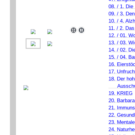
08. / 1. Di
09. / 3. De
10. / 4. Al
11. / 2. Da
12. / 01. W
13. / 03. 
14. / 02. D
15. / 04. Ba
16. Eierstö
17. Unfruch
18. Der hoh
Ausschwe
19. KRIEG
20. Barbara
21. Immuns
22. Gesundh
23. Mental
24. Naturhe