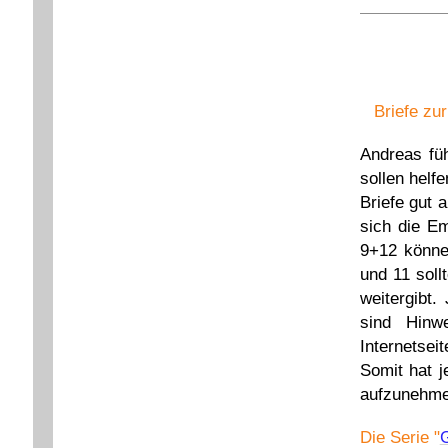
Briefe zu
Andreas füh
sollen helf
Briefe gut
sich die E
9+12 könne
und 11 soll
weitergibt.
sind Hinw
Internetsei
Somit hat j
aufzunehme
Die Serie "
G