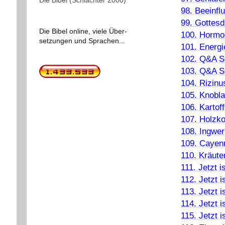
98. Beeinf
99. Gottesd
Die Bibel online, viele Über-
100. Hormon
setzungen und Sprachen...
101. Energi
102. Q&A S
103. Q&A S
104. Rizinu
105. Knobl
106. Kartoff
107. Holzko
108. Ingwer
109. Cayenn
110. Kräute
111. Jetzt is
112. Jetzt is
113. Jetzt is
114. Jetzt is
115. Jetzt is