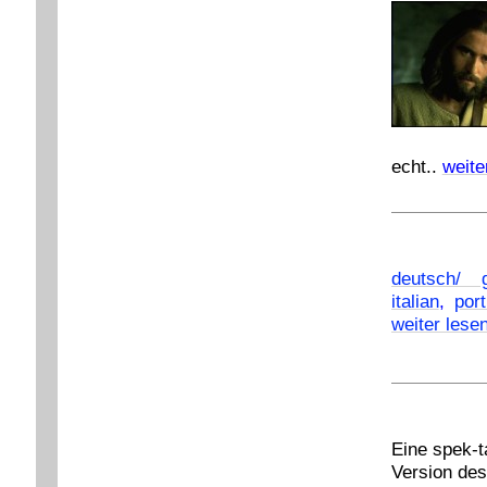
echt..
weite
deutsch/ 
italian
,
por
weiter lese
Eine spek-t
Version de