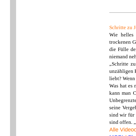
Schritte zu J
Wie helles
trockenen G
die Fülle d
niemand neh
„Schritte z
unzähligen 
liebt? Wenn 
Was hat es 
kann man Ch
Unbegrenzte
seine Verge
sind wir fü
sind offen. 
Alle Videoc