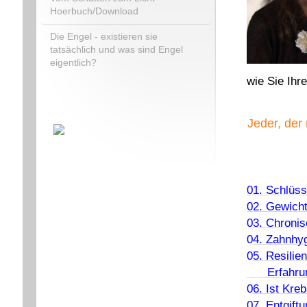
Hoerbuch/Download
Die Engel - existieren sie
tatsächlich und was sind Engel
eigentlich?
wie Sie Ihr
Jeder, der
01. Schlüss
02. Gewicht
0
3. Chronis
0
4. Zahnhyg
0
5. Resilie
Erfahru
0
6. Ist Kreb
0
7. Entgif