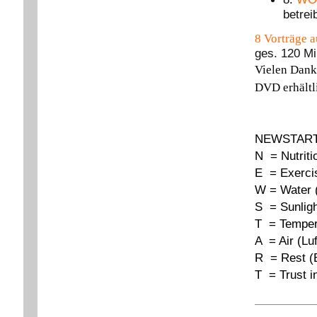
betrei
8 Vorträge 
ges. 120 Mi
Vielen Dank
DVD erhältli
NEWSTAR
N = Nutriti
E = Exerci
W = Water 
S = Sunligh
T = Temper
A = Air (Luf
R = Rest (
T = Trust i