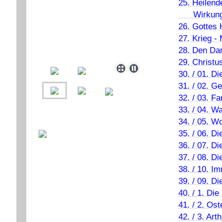
25. Heilend
Wirkun
26. Gottes
27. Krieg -
28. Den Da
29. Christus
30. / 01. D
31. / 02. G
32. / 03. F
33. / 04. W
34. / 05. W
35. / 06. D
36. / 07. Di
37. / 08. Di
38. / 10. I
39. / 09. D
40. / 1. Die
41. / 2. Os
42. / 3. Arth