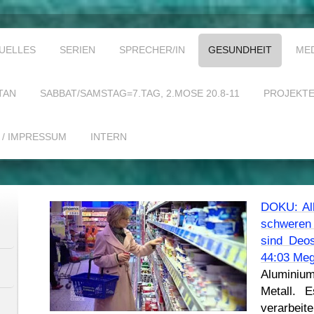
UELLES
SERIEN
SPRECHER/IN
GESUNDHEIT
ME
TAN
SABBAT/SAMSTAG=7.TAG, 2.MOSE 20.8-11
PROJEKT
 / IMPRESSUM
INTERN
DOKU: All
schweren 
sind Deos
44:03 Me
Aluminium
Metall. E
verarbeit