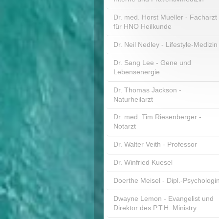
Dr. med. Horst Mueller - Facharzt
für HNO Heilkunde
Dr. Neil Nedley - Lifestyle-Medizin
Dr. Sang Lee - Gene und
Lebensenergie
Dr. Thomas Jackson -
Naturheilarzt
Dr. med. Tim Riesenberger -
Notarzt
Dr. Walter Veith - Professor
Dr. Winfried Kuesel
Doerthe Meisel - Dipl.-Psychologi
Dwayne Lemon - Evangelist und
Direktor des P.T.H. Ministry