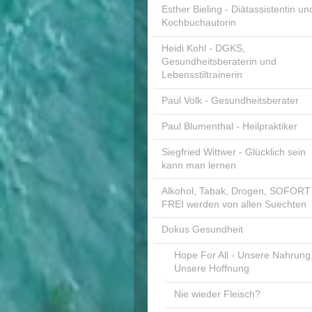
Esther Bieling - Diätassistentin un
Kochbuchautorin
Heidi Kohl - DGKS,
Gesundheitsberaterin und
Lebensstiltrainerin
Paul Volk - Gesundheitsberater
Paul Blumenthal - Heilpraktiker
Siegfried Wittwer - Glücklich sein
kann man lernen
Alkohol, Tabak, Drogen, SOFORT
FREI werden von allen Suechten
Dokus Gesundheit
Hope For All - Unsere Nahrung
Unsere Hoffnung
Nie wieder Fleisch?