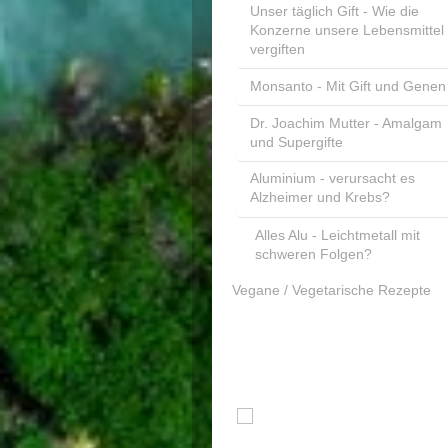
Unser täglich Gift - Wie die
Konzerne unsere Lebensmittel
vergiften
Monsanto - Mit Gift und Genen
Dr. Joachim Mutter - Amalgam
und Supergifte
Aluminium - verursacht es
Alzheimer und Krebs?
Alles Alu - Leichtmetall mit
schweren Folgen?
Vegane / Vegetarische Rezepte