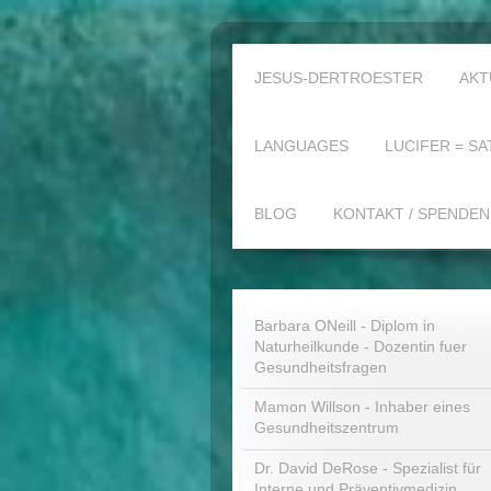
JESUS-DERTROESTER
AKT
LANGUAGES
LUCIFER = SA
BLOG
KONTAKT / SPENDEN
Barbara ONeill - Diplom in
Naturheilkunde - Dozentin fuer
Gesundheitsfragen
Mamon Willson - Inhaber eines
Gesundheitszentrum
Dr. David DeRose - Spezialist für
Interne und Präventivmedizin