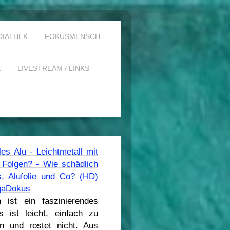
DIATHEK
FOKUSMENSCH
E
LIVESTREAM / LINKS
es Alu - Leichtmetall mit
Folgen? - Wie schädlich
, Alufolie und Co? (HD)
gaDokus
 ist ein faszinierendes
s ist leicht, einfach zu
en und rostet nicht. Aus