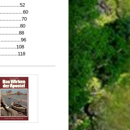
...............52
.................60
................70
...............80
...............88
................96
.............108
..............118