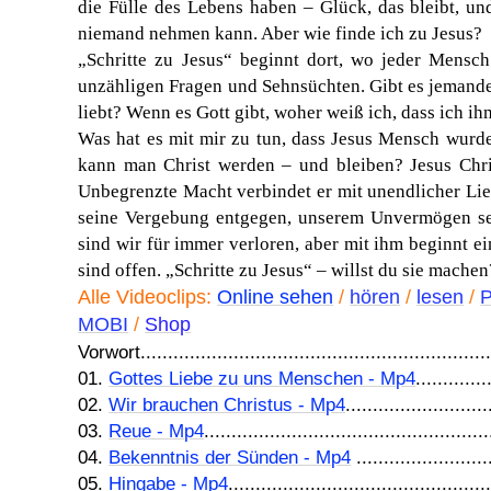
die Fülle des Lebens haben – Glück, das bleibt, un
niemand nehmen kann. Aber wie finde ich zu Jesus?
„Schritte zu Jesus“ beginnt dort, wo jeder Mensch
unzähligen Fragen und Sehnsüchten. Gibt es jemand
liebt? Wenn es Gott gibt, woher weiß ich, dass ich i
Was hat es mit mir zu tun, dass Jesus Mensch wurd
kann man Christ werden – und bleiben? Jesus Chri
Unbegrenzte Macht verbindet er mit unendlicher Lieb
seine Vergebung entgegen, unserem Unvermögen se
sind wir für immer verloren, aber mit ihm beginnt e
sind offen. „Schritte zu Jesus“ – willst du sie machen
Alle Videoclips:
Online sehen
/
hören
/
lesen
/
MOBI
/
Shop
Vorwort................................................................
01.
Gottes Liebe zu uns Menschen - Mp4
.............
02.
Wir brauchen Christus - Mp4
.........................
03.
Reue - Mp4
...................................................
04.
Bekenntnis der Sünden - Mp4
........................
05.
Hingabe - Mp4
..............................................