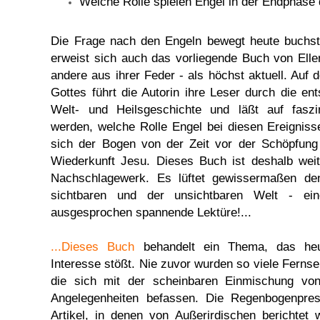
Welche Rolle spielen Engel in der Endphas
Die Frage nach den Engeln bewegt heute buchstä
erweist sich auch das vorliegende Buch von Elle
andere aus ihrer Feder - als höchst aktuell. Auf
Gottes führt die Autorin ihre Leser durch die e
Welt- und Heilsgeschichte und läßt auf faszi
werden, welche Rolle Engel bei diesen Ereigniss
sich der Bogen von der Zeit vor der Schöpfung 
Wiederkunft Jesu. Dieses Buch ist deshalb weit
Nachschlagewerk. Es lüftet gewissermaßen de
sichtbaren und der unsichtbaren Welt - ei
ausgesprochen spannende Lektüre!...
...Dieses Buch
behandelt ein Thema, das heu
Interesse stößt. Nie zuvor wurden so viele Ferns
die sich mit der scheinbaren Einmischung vo
Angelegenheiten befassen. Die Regenbogenpress
Artikel, in denen von Außerirdischen berichtet 