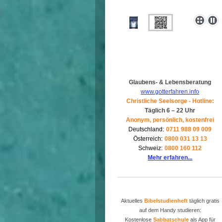
Glaubens- & Lebensberatung
www.gotterfahren.info
Christliche Seelsorge - Hotline:
Täglich 6 – 22 Uhr
Anonym, persönlich, kostenfrei
Deutschland:
0711 988 09 009
Österreich:
0800 031 13 13
Schweiz:
0800 160 112
Mehr erfahren...
Aktuelles
Bibelstudienheft
täglich gratis
auf dem Handy studieren:
Kostenlose
Sabbatschule
als App für