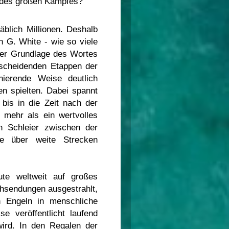
e des großen Kampfes?
blich Millionen. Deshalb
n G. White - wie so viele
 der Grundlage des Wortes
ntscheidenden Etappen der
nierende Weise deutlich
en spielten. Dabei spannt
bis in die Zeit nach der
 mehr als ein wertvolles
n Schleier zwischen der
ne über weite Strecken
te weltweit auf großes
ehsendungen ausgestrahlt,
n Engeln in menschliche
e veröffentlicht laufend
wird. In den Regalen der