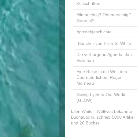
Zeitschriften
Allmaechtig? Ohnmaechtig?
Gerecht?
Apostelgeschichte
Buecher von Ellen G. White
Die verborgene Agenda, Jan
Voerman
Eine Reise in die Welt des
Übernatürlichen, Roger
Morneau
Giving Light to Our World
(GLOW)
Ellen White - Weltweit bekannte
Buchautorin, schrieb 5000 Artikel
und 26 Bücher