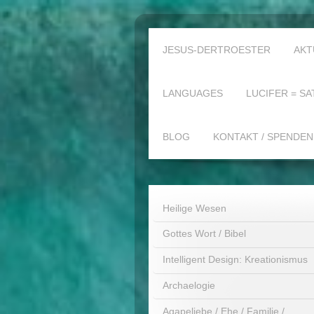
JESUS-DERTROESTER
AKT
LANGUAGES
LUCIFER = SA
BLOG
KONTAKT / SPENDEN
Heilige Wesen
Gottes Wort / Bibel
Intelligent Design: Kreationismus
Archaelogie
Agapeliebe / Ehe / Familie /