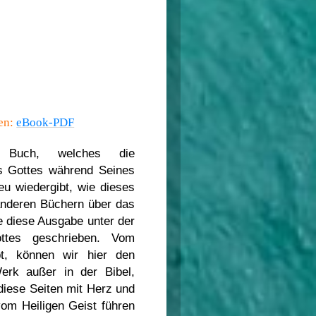
sen:
eBook-PDF
 Buch, welches die
s Gottes während Seines
eu wiedergibt, wie dieses
nderen Büchern über das
e diese Ausgabe unter der
ottes geschrieben. Vom
t, können wir hier den
erk außer in der Bibel,
diese Seiten mit Herz und
vom Heiligen Geist führen