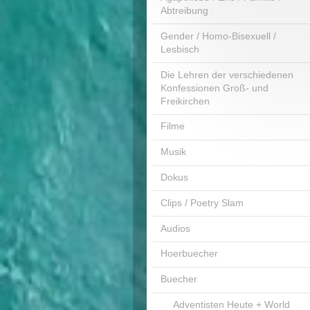
Abtreibung
Gender / Homo-Bisexuell /
Lesbisch
Die Lehren der verschiedenen
Konfessionen Groß- und
Freikirchen
Filme
Musik
Dokus
Clips / Poetry Slam
Audios
Hoerbuecher
Buecher
Adventisten Heute + World