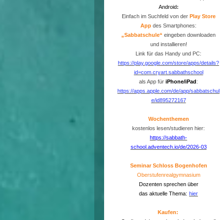
Android
:
Einfach im Suchfeld von der
P
lay Store
App
des Smartphones:
„Sabbatschule“
eingeben downloaden
und installieren!
Link für das Handy und PC:
https://play.google.com/store/apps/details?
id=com.cryart.sabbathschool
als App für
iPhone/iPad
:
https://apps.apple.com/de/app/sabbatschul
e/id895272167
Wochenthemen
kostenlos lesen/studieren hier:
https://sabbath-
school.adventech.io/de/2026-03
Seminar Schloss Bogenhofen
Oberstufenrealgymnasium
Dozenten sprechen über
das aktuelle Thema:
hier
Kaufen: