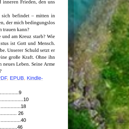
d inneren Frieden, den uns
 sich befindet – mitten in
en, der mich bedingungslos
hm trauen kann?
e und am Kreuz starb? Wie
stus ist Gott und Mensch.
e. Unserer Schuld setzt er
ine große Kraft. Ohne ihn
in neues Leben. Seine Arme
?
PDF
,
EPUB
,
Kindle-
.............9
.................10
................18
............. 26
...............40
..............46