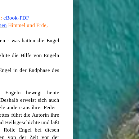
n:
eBook-PDF
chen
Himmel und Erde
,
en - was hatten die Engel
White die Hilfe von Engeln
Engel in der Endphase des
 Engeln bewegt heute
 Deshalb erweist sich auch
le andere aus ihrer Feder -
ttes führt die Autorin ihre
d Heilsgeschichte und läßt
e Rolle Engel bei diesen
gen von der Zeit vor der