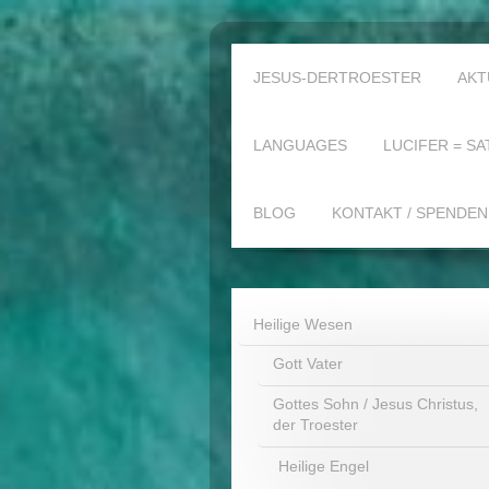
JESUS-DERTROESTER
AKT
LANGUAGES
LUCIFER = SA
BLOG
KONTAKT / SPENDEN
Heilige Wesen
Gott Vater
Gottes Sohn / Jesus Christus,
der Troester
Heilige Engel