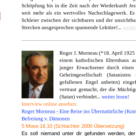
Schöpfung bis in die Zeit nach der Wiederkunft Jes
weit mehr als ein wertvolles Nachschlagewerk. Es
Schleier zwischen der sichtbaren und der unsichtba
Strecken ausgesprochen spannende Lektüre!...
weiter
Roger J. Morneau (*18. April 1925 
einem katholischen Elternhaus a
junger Erwachsener durch eine
Geheimgesellschaft
(
Satanisten
gefallenen Engel anbeten) eing
vertraut gemacht, der die Mächtig
(Satan) verbindet...
weiter lesen!
Interview online ansehen:
Roger Morneau - Eine Reise ins Übernatürliche (Kom
Befreiung v. Dämonen
5 Mose 18,10 (Schlachter 2000 Übersetzung)
Es soll niemand unter dir gefunden werden, de