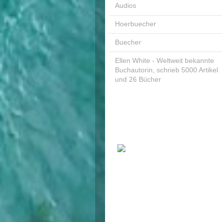
Audios
Hoerbuecher
Buecher
Ellen White - Weltweit bekannte
Buchautorin, schrieb 5000 Artikel
und 26 Bücher