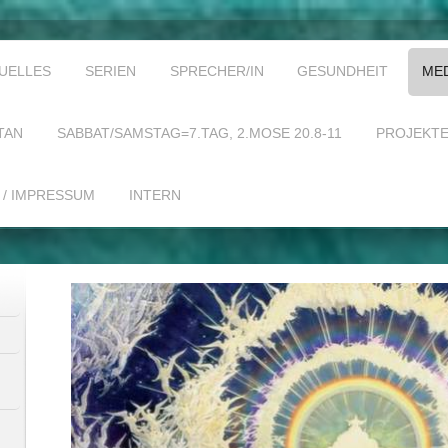
UELLES
SERIEN
SPRECHER/IN
GESUNDHEIT
ME
TAN
SABBAT/SAMSTAG=7.TAG, 2.MOSE 20.8-11
PROJEKT
 / IMPRESSUM
INTERN