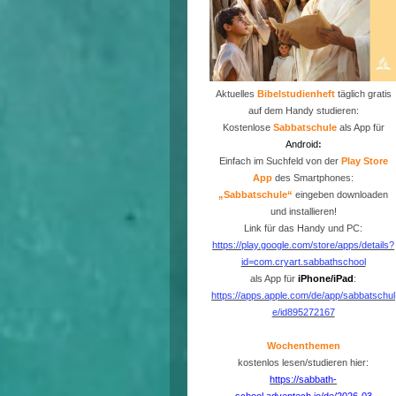
Aktuelles
Bibelstudienheft
täglich gratis
auf dem Handy studieren:
Kostenlose
Sabbatschule
als App für
Android
:
Einfach im Suchfeld von der
P
lay Store
App
des Smartphones:
„Sabbatschule“
eingeben downloaden
und installieren!
Link für das Handy und PC:
https://play.google.com/store/apps/details?
id=com.cryart.sabbathschool
als App für
iPhone/iPad
:
https://apps.apple.com/de/app/sabbatschul
e/id895272167
Wochenthemen
kostenlos lesen/studieren hier:
https://sabbath-