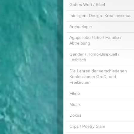
Gottes Wort / Bibel
Intelligent Design: Kreationismus
Archaelogie
Agapeliebe / Ehe / Familie /
Abtreibung
Gender / Homo-Bisexuell /
Lesbisch
Die Lehren der verschiedenen
Konfessionen Groß- und
Freikirchen
Filme
Musik
Dokus
Clips / Poetry Slam