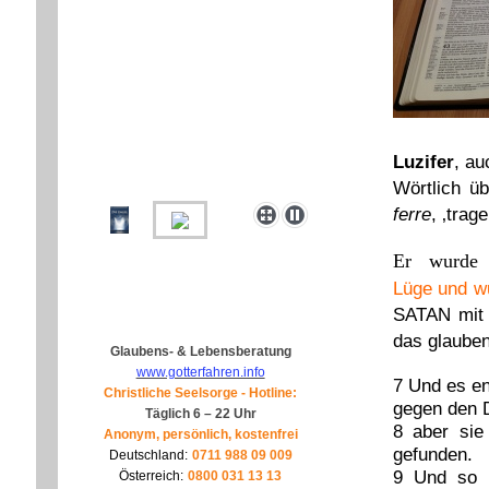
Luzifer
, a
Wörtlich üb
ferre
, ‚trag
Er wurde
Lüge und w
SATAN mit 
das glauben
Glaubens- & Lebensberatung
www.gotterfahren.info
7 Und es en
Christliche Seelsorge - Hotline:
gegen den D
Täglich 6 – 22 Uhr
8
aber sie
Anonym, persönlich, kostenfrei
gefunden.
Deutschland:
0711 988 09 009
9
Und so wu
Österreich:
0800 031 13 13