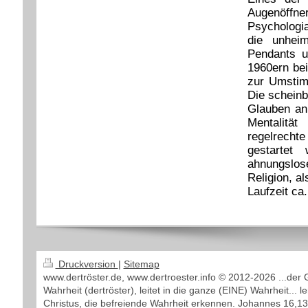
Augenöffne
Psychologia
die unhei
Pendants u
1960ern bei
zur Umstim
Die schein
Glauben an 
Mentalitä
regelrecht
gestartet
ahnungslose
Religion, 
Laufzeit ca
Druckversion
|
Sitemap
www.dertröster.de, www.dertroester.info © 2012-2026 ...der 
Wahrheit (dertröster), leitet in die ganze (EINE) Wahrheit... l
Christus, die befreiende Wahrheit erkennen. Johannes 16,13