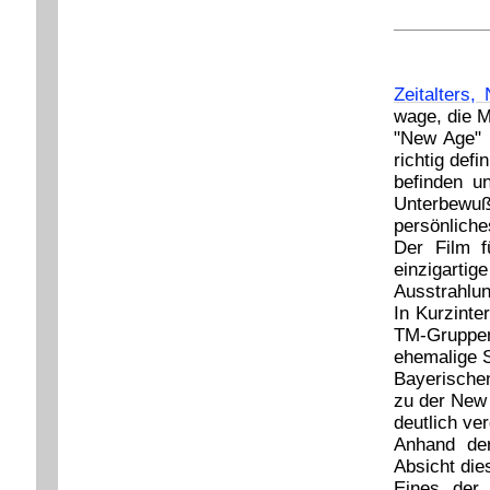
Zeitalters
wage, die 
"New Age" -
richtig def
befinden u
Unterbewußt
persönliche
Der Film f
einzigart
Ausstrahlun
In Kurzint
TM-Gruppen
ehemalige S
Bayerischen
zu der New
deutlich ve
Anhand der
Absicht die
Eines der