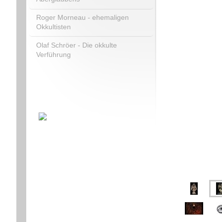
Roger Morneau - ehemaligen
Okkultisten
Olaf Schröer - Die okkulte
Verführung