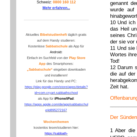
genannt de
Schweiz:
0800 160 112
Mehr erfahren...
wurde auf
hinabgewor
10
Und ich 
das Heil u
seines Chri
Aktuelles
Bibelstudienheft
täglich gratis
der sie vor
auf dem Handy studieren:
Kostenlose
Sabbatschule
als App für
11
Und sie 
Android
:
Wortes ihre
Einfach im Suchfeld von der
P
lay Store
Tod!
App
des Smartphones:
12
Darum se
„Sabbatschule“
eingeben downloaden
die auf de
und installieren!
herabgekom
Link für das Handy und PC:
Zeit hat.
https://play.google.com/store/apps/details?
id=com.cryart.sabbathschool
Offenbarung
als App für
iPhone/iPad
:
_________
https://apps.apple.com/de/app/sabbatschul
e/id895272167
Der Sünden
Wochenthemen
kostenlos lesen/studieren hier:
1 Aber die 
https://sabbath-