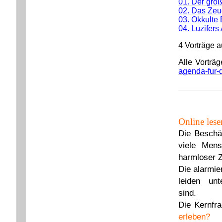
01. Der gro
02. Das Zeug
03. Okkulte
04. Luzifers
4 Vorträge a
Alle Vorträ
agenda-fur-d
Online les
Die Beschäf
viele Mens
harmloser Z
Die alarmie
leiden un
si
Die Kernfra
erleben?