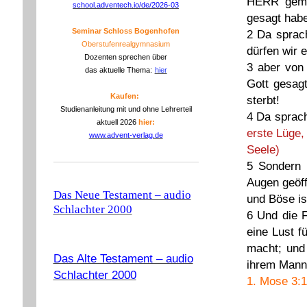
HERR gemac
school.adventech.io/de/2026-03
gesagt habe
Seminar Schloss Bogenhofen
2 Da sprac
Oberstufenrealgymnasium
dürfen wir 
Dozenten sprechen über
3 aber von 
das aktuelle Thema:
hier
Gott gesagt
Kaufen:
sterbt!
Studienanleitung mit und ohne Lehrerteil
4 Da sprach
aktuell 2026
hier:
erste Lüge,
www.advent-verlag.de
Seele)
5 Sondern 
Augen geöff
Das Neue Testament – audio
und Böse is
Schlachter 2000
6 Und die 
eine Lust f
macht; und
Das Alte Testament – audio
ihrem Mann,
Schlachter 2000
1. Mose 3:1