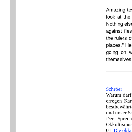
Amazing tes
look at the
Nothing els
against fle
the rulers o
places." He
going on w
themselves
Schröer
Warum darf 
erregen Kar
bestbewährt
und unser Sc
Der Sprech
Okkultismus 
01.
Die okku