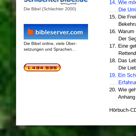
14.
Wie möc
Die Umkehr
Die Bibel (Schlachter 2000)
15.
Die Fre
Bekehrung, 
16.
Warum g
Der Segen 
Die Bibel online, viele Über-
17.
Eine ge
setzungen und Sprachen...
Rettender Gla
18.
Das Le
Die Liebe Got
19.
Ein Sc
Erfahrung
20.
Wie geht 
Anhang .......
Hörbuch-CD