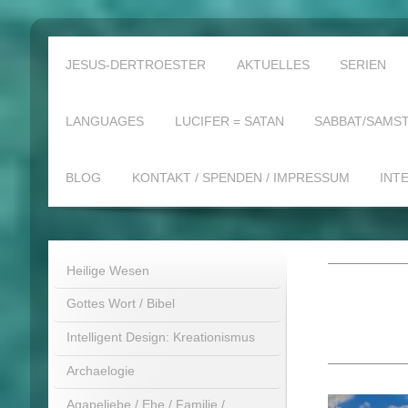
JESUS-DERTROESTER
AKTUELLES
SERIEN
LANGUAGES
LUCIFER = SATAN
SABBAT/SAMST
BLOG
KONTAKT / SPENDEN / IMPRESSUM
INT
Heilige Wesen
Gottes Wort / Bibel
Intelligent Design: Kreationismus
Archaelogie
Agapeliebe / Ehe / Familie /