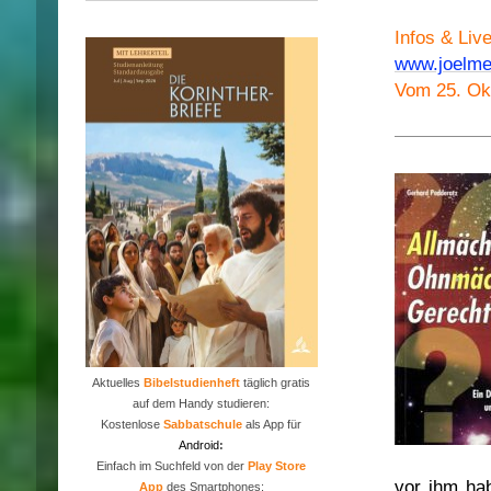
Infos & Liv
www.joelmed
Vom 25. Ok
Aktuelles
Bibelstudienheft
täglich gratis
auf dem Handy studieren:
Kostenlose
Sabbatschule
als App für
Android
:
Einfach im Suchfeld von der
P
lay Store
vor ihm hab
App
des Smartphones: