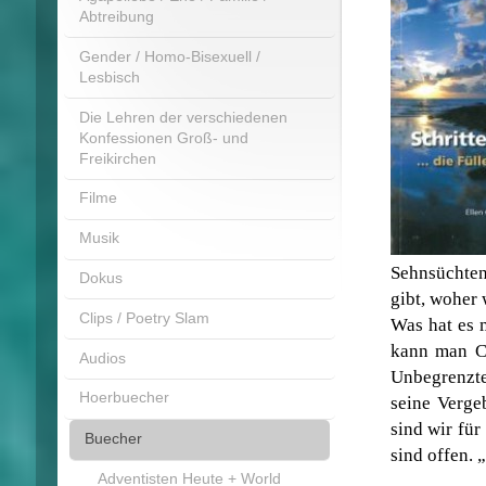
Abtreibung
Gender / Homo-Bisexuell /
Lesbisch
Die Lehren der verschiedenen
Konfessionen Groß- und
Freikirchen
Filme
Musik
Sehnsüchten
Dokus
gibt, woher 
Clips / Poetry Slam
Was hat es 
kann man Ch
Audios
Unbegrenzte
Hoerbuecher
seine Verge
sind wir fü
Buecher
sind offen. 
Adventisten Heute + World