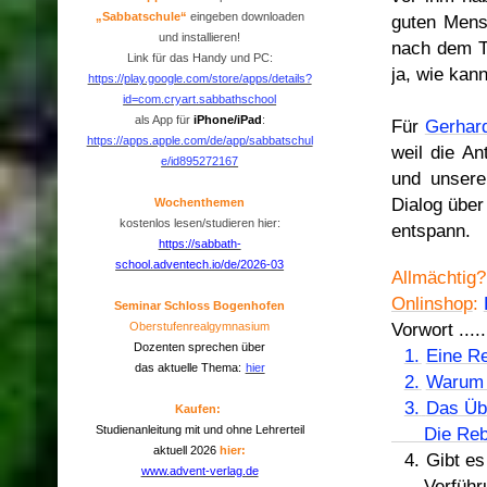
„Sabbatschule“
eingeben downloaden
guten Mens
und installieren!
nach dem T
Link für das Handy und PC:
ja, wie kan
https://play.google.com/store/apps/details?
id=com.cryart.sabbathschool
als App für
iPhone/iPad
:
Für
Gerhar
https://apps.apple.com/de/app/sabbatschul
weil die An
e/id895272167
und unsere
Dialog über
Wochenthemen
kostenlos lesen/studieren hier:
entspann.
https://sabbath-
school.adventech.io/de/2026-03
Allmächtig
Onlinshop
:
Seminar Schloss Bogenhofen
Vorwort ........
Oberstufenrealgymnasium
Dozenten sprechen über
1.
Eine R
das aktuelle Thema:
hier
2.
Warum 
3.
Das Übe
Kaufen:
Studienanleitung mit und ohne Lehrerteil
Die Rebell
aktuell 2026
hier:
4.
Gibt es
www.advent-verlag.de
Verführunge