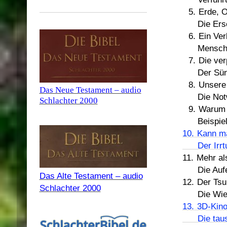
5.
Erde, 
Die Erscha
6.
Ein Ver
Menschliche
7.
Die ver
Der Sündenf
8.
Unsere
Das Neue Testament – audio
Die Notwend
Schlachter 2000
9.
Warum i
Beispiele bi
10.
Kann ma
Der Irrtum
11.
Mehr al
Die Auferst
Das Alte Testament – audio
12.
Der Tsu
Schlachter 2000
Die Wie
13.
3D-Kin
Die tausen