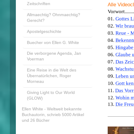
Zeitschriften
Alle Videocl
Vorwort............
Allmaechtig? Ohnmaechtig?
01.
Gottes L
Gerecht?
02.
Wir brau
Apostelgeschichte
03.
Reue - 
04.
Bekennt
Buecher von Ellen G. White
05.
Hingabe
Die verborgene Agenda, Jan
06.
Glaube 
Voerman
07.
Das Zeic
08.
Wachstum
Eine Reise in die Welt des
09.
Leben u
Übernatürlichen, Roger
Morneau
10.
Gott ke
11.
Das Vorr
Giving Light to Our World
12.
Wohin m
(GLOW)
13.
Die Freu
Ellen White - Weltweit bekannte
Buchautorin, schrieb 5000 Artikel
und 26 Bücher