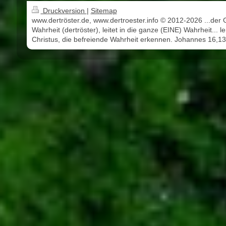
Druckversion
|
Sitemap
www.dertröster.de, www.dertroester.info © 2012-2026 ...der 
Wahrheit (dertröster), leitet in die ganze (EINE) Wahrheit... l
Christus, die befreiende Wahrheit erkennen. Johannes 16,13