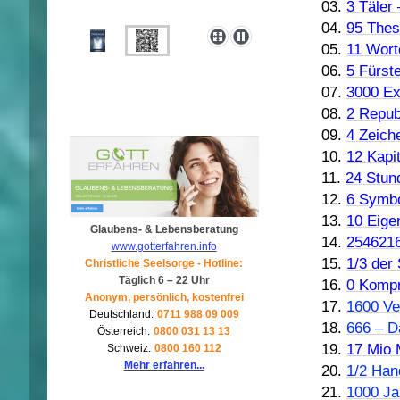
03.
3 Täler 
04.
95 Thes
05.
11 Wort
06.
5 Fürste
07.
3000 Ex
08.
2 Repub
09.
4 Zeich
10.
12 Kapi
11.
24 Stund
12.
6 Symbo
13.
10 Eige
Glaubens- & Lebensberatung
14.
2546216
www.gotterfahren.info
15.
1/3 der
Christliche Seelsorge - Hotline:
Täglich 6 – 22 Uhr
16.
0 Kompr
Anonym, persönlich, kostenfrei
17.
1600 Ve
Deutschland:
0711 988 09 009
18.
666 – D
Österreich:
0800 031 13 13
19.
17 Mio 
Schweiz:
0800 160 112
Mehr erfahren...
20.
1/2 Han
21.
1000 Jah