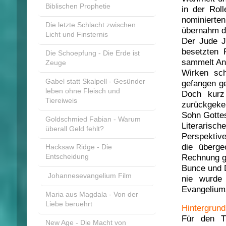
Biblischen Prophetie
in der Ro
nominiert
Die letzte Schlacht zwischen
übernahm de
Licht und Finsternis
Der Jude J
besetzten 
Die Schoepfung - Die Erde ist
sammelt Anh
Zeuge
Wirken sc
Gabel statt Skalpell - Gesünder
gefangen g
leben ohne Fleisch und
Doch kurz
Tiereiweis
zurückgeke
Sohn Gottes
Goldschmied Fabian - Warum
Literarisc
überall Geld fehlt?
Perspektive
die überge
Hacksaw Ridge - Die
Rechnung ge
Entscheidung
Bunce und D
Johannesevangelium Film
nie wurde 
Evangeliums
Maria aus Magdala - Von der
Liebe beruehrt
Hintergrund
Für den TV
New Age - Die Macht von