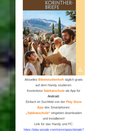
Aktuelles
Bibelstudienheft
täglich gratis
auf dem Handy studieren:
Kostenlose
Sabbatschule
als App für
Android
:
Einfach im Suchfeld von der
P
lay Store
App
des Smartphones:
„Sabbatschule“
eingeben downloaden
und installieren!
Link für das Handy und PC:
https://play.google.com/store/apps/details?