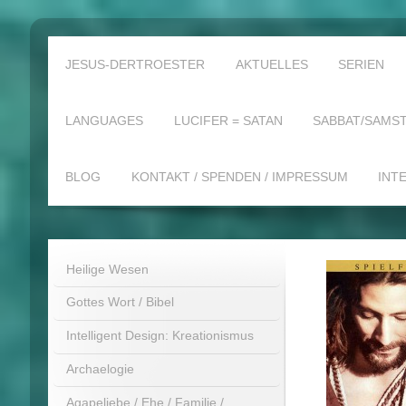
JESUS-DERTROESTER
AKTUELLES
SERIEN
LANGUAGES
LUCIFER = SATAN
SABBAT/SAMST
BLOG
KONTAKT / SPENDEN / IMPRESSUM
INT
Heilige Wesen
Gottes Wort / Bibel
Intelligent Design: Kreationismus
Archaelogie
Agapeliebe / Ehe / Familie /