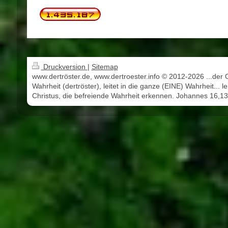
Druckversion
|
Sitemap
www.dertröster.de, www.dertroester.info © 2012-2026 ...der 
Wahrheit (dertröster), leitet in die ganze (EINE) Wahrheit... l
Christus, die befreiende Wahrheit erkennen. Johannes 16,13