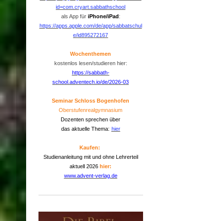
id=com.cryart.sabbathschool
als App für
iPhone/iPad
:
https://apps.apple.com/de/app/sabbatschul
e/id895272167
Wochenthemen
kostenlos lesen/studieren hier:
https://sabbath-
school.adventech.io/de/2026-03
Seminar Schloss Bogenhofen
Oberstufenrealgymnasium
Dozenten sprechen über
das aktuelle Thema:
hier
Kaufen:
Studienanleitung mit und ohne Lehrerteil
aktuell 2026
hier:
www.advent-verlag.de