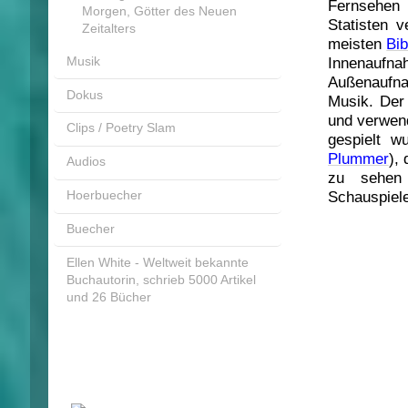
Fernsehen
Morgen, Götter des Neuen
Statisten v
Zeitalters
meisten
Bib
Musik
Innenaufna
Außenaufn
Dokus
Musik. Der 
und verwend
Clips / Poetry Slam
gespielt w
Plummer
),
Audios
zu sehen 
Hoerbuecher
Schauspiel
Buecher
Ellen White - Weltweit bekannte
Buchautorin, schrieb 5000 Artikel
und 26 Bücher