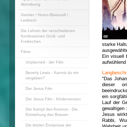
Abtreibung
Gender / Homo-Bisexuell /
Lesbisch
Die Lehren der verschiedenen
Konfessionen Groß- und
Freikirchen
starke Halt
ausgewählte
Filme
Ein visuell
aufwühlend 
Unplanned - der Film
Langbeschr
Beverly Lewis - Kannst du mir
vergeben?
"Das Johann
dieser or
Der Jesus Film
beeindruck
ein sorgfäl
Der Jesus Film - Kinderversion
Lauf der Ge
gewaltigen 
Der Kampf des Kosmos - Die
Jesus wirkt
Entstehung des Boesen
Rabbi, Wun
Die letzten Ereignisse der
Wahrheit un