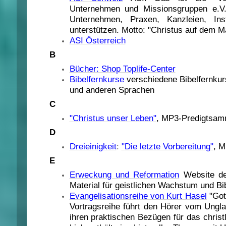
Unternehmen und Missionsgruppen e.V.
Unternehmen, Praxen, Kanzleien, In
unterstützen. Motto: "Christus auf dem 
ASI Österreich
B
Bücher: Shop Toplife-Center
Bibelfernkurse
verschiedene Bibelfernku
und anderen Sprachen
C
"Christus unser Leben"
, MP3-Predigtsamm
D
Dreieinigkeit
:
"
Die letzte Vorbereitung
"
, M
E
Erweckung und Reformation
Website de
Material für geistlichen Wachstum und B
Evangelisationsreihe von Kurt Hasel
"Got
Vortragsreihe führt den Hörer vom Ungla
ihren praktischen Bezügen für das chris