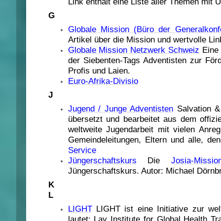
Link enthält eine Liste aller Themen mit Un
G
Globale Mission (Büro der Generalkonf
Artikel über die Mission und wertvolle 
Globale Mission Netzwerk Schweiz
Eine 
der Siebenten-Tags Adventisten zur Förd
Profis und Laien.
Euro-Afrika-Divisio
J
Jugend / Junge Adventisten
Salvation &
übersetzt und bearbeitet aus dem offizi
weltweite Jugendarbeit mit vielen Anre
Gemeindeleitungen, Eltern und alle, de
Service
Jüngerschaftskurs
Die
Josia-Missio
Jüngerschaftskurs. Autor: Michael Dörnb
K
L
LIGHT
LIGHT ist eine Initiative zur w
lautet: Lay Institute for Global Health T