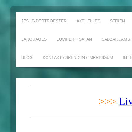
JESUS-DERTROESTER
AKTUELLES
SERIEN
LANGUAGES
LUCIFER = SATAN
SABBAT/SAMST
BLOG
KONTAKT / SPENDEN / IMPRESSUM
INT
>>>
Li