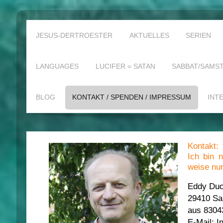
JESUS-DERTROESTER
AKTUELLES
SERIEN
LANGUAGES
LUCIFER = SATAN
SABBAT/SAMST
BLOG
KONTAKT / SPENDEN / IMPRESSUM
INT
Kontakt:
Ich bin n
weise nur
Eddy Du
29410 Sa
aus 83043
E-Mail:
I