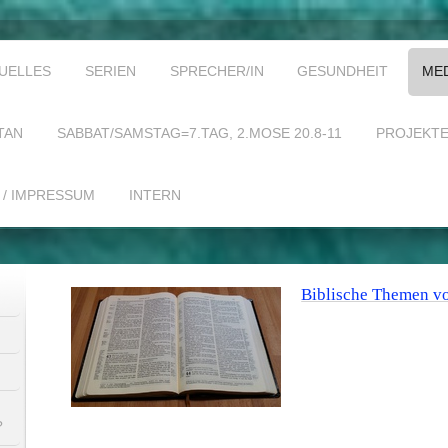
UELLES
SERIEN
SPRECHER/IN
GESUNDHEIT
ME
TAN
SABBAT/SAMSTAG=7.TAG, 2.MOSE 20.8-11
PROJEKT
 / IMPRESSUM
INTERN
Biblische Themen v
?