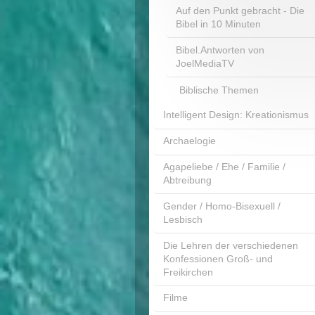
Auf den Punkt gebracht - Die
Bibel in 10 Minuten
Bibel.Antworten von
JoelMediaTV
Biblische Themen
Intelligent Design: Kreationismus
Archaelogie
Agapeliebe / Ehe / Familie /
Abtreibung
Gender / Homo-Bisexuell /
Lesbisch
Die Lehren der verschiedenen
Konfessionen Groß- und
Freikirchen
Filme