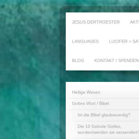
JESUS-DERTROESTER
AKT
LANGUAGES
LUCIFER = SA
BLOG
KONTAKT / SPENDEN
Heilige Wesen
Gottes Wort / Bibel
Ist die Bibel glaubwuerdig?
Die 10 Gebote Gottes,
wurden/werden sie veraendert