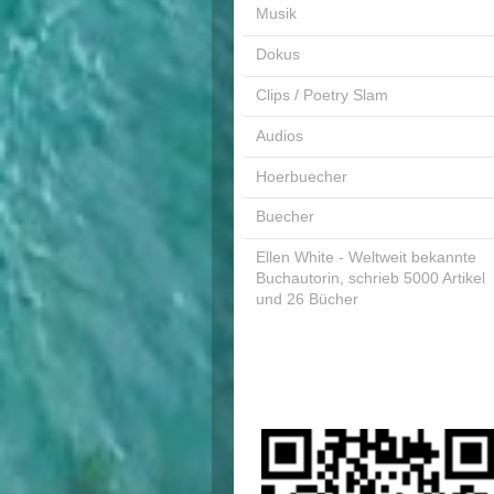
Musik
Dokus
Clips / Poetry Slam
Audios
Hoerbuecher
Buecher
Ellen White - Weltweit bekannte
Buchautorin, schrieb 5000 Artikel
und 26 Bücher