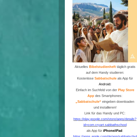
Aktuelles
Bibelstudienheft
täglich gratis
auf dem Handy studieren:
Kostenlose
Sabbatschule
als App für
Android
:
Einfach im Suchfeld von der
P
lay Store
App
des Smartphones:
„Sabbatschule“
eingeben downloaden
und installieren!
Link für das Handy und PC:
https://play.google.com/store/apps/details?
id=com.cryart.sabbathschool
als App für
iPhone/iPad
:
https://apps.apple.com/de/app/sabbatschul