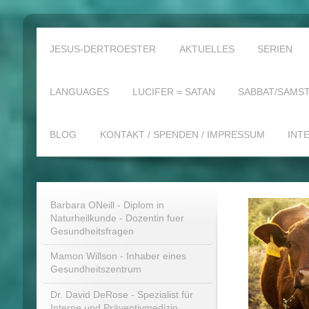
JESUS-DERTROESTER
AKTUELLES
SERIEN
LANGUAGES
LUCIFER = SATAN
SABBAT/SAMST
BLOG
KONTAKT / SPENDEN / IMPRESSUM
INT
Barbara ONeill - Diplom in
Naturheilkunde - Dozentin fuer
Gesundheitsfragen
Mamon Willson - Inhaber eines
Gesundheitszentrum
Dr. David DeRose - Spezialist für
Interne und Präventivmedizin