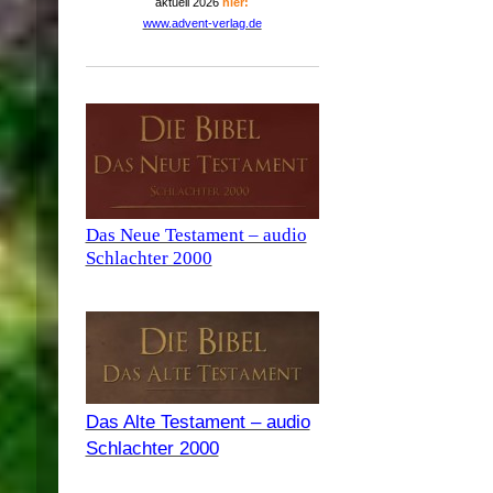
aktuell 2026
hier:
www.advent-verlag.de
Das Neue Testament – audio
Schlachter 2000
Das Alte Testament – audio
Schlachter 2000