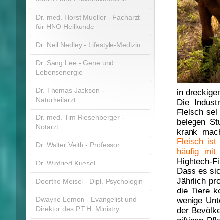
Dr. med. Horst Mueller - Facharzt
für HNO Heilkunde
Dr. Neil Nedley - Lifestyle-Medizin
Dr. Sang Lee - Gene und
Lebensenergie
Dr. Thomas Jackson -
in dreckigen
Naturheilarzt
Die Indust
Fleisch se
Dr. med. Tim Riesenberger -
belegen St
Notarzt
krank mach
Fleisch is
Dr. Walter Veith - Professor
häufig mit 
Hightech-Fi
Dr. Winfried Kuesel
Dass es si
Jährlich pr
Doerthe Meisel - Dipl.-Psychologin
die Tiere 
Dwayne Lemon - Evangelist und
wenige Unt
Direktor des P.T.H. Ministry
der Bevölke