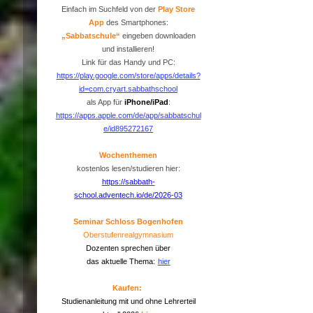
Einfach im Suchfeld von der
P
lay Store
App
des Smartphones:
„Sabbatschule“
eingeben downloaden
und installieren!
Link für das Handy und PC:
https://play.google.com/store/apps/details?
id=com.cryart.sabbathschool
als App für
iPhone/iPad
:
https://apps.apple.com/de/app/sabbatschul
e/id895272167
Wochenthemen
kostenlos lesen/studieren hier:
https://sabbath-
school.adventech.io/de/2026-03
Seminar Schloss Bogenhofen
Oberstufenrealgymnasium
Dozenten sprechen über
das aktuelle Thema:
hier
Kaufen:
Studienanleitung mit und ohne Lehrerteil