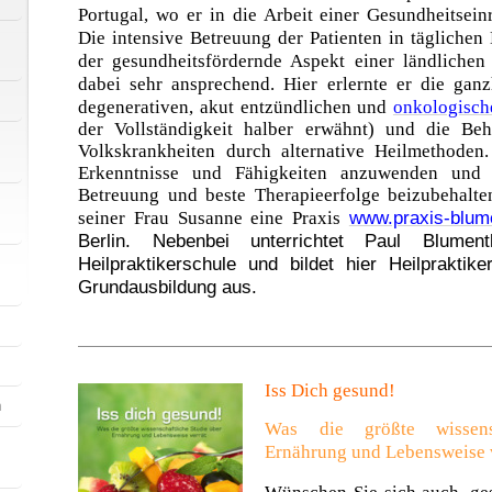
Portugal, wo er in die Arbeit einer Gesundheitsei
Die intensive Betreuung der Patienten in tägliche
der gesundheitsfördernde Aspekt einer ländliche
dabei sehr ansprechend. Hier erlernte er die ganz
degenerativen, akut entzündlichen und
onkologisch
der Vollständigkeit halber erwähnt) und die Be
Volkskrankheiten durch alternative Heilmethoden
Erkenntnisse und Fähigkeiten anzuwenden und e
Betreuung und beste Therapieerfolge beizubehalte
www.praxis-blum
seiner Frau Susanne eine Praxis
Berlin. Nebenbei unterrichtet Paul Blumen
Heilpraktikerschule und bildet hier Heilpraktik
Grundausbildung aus.
Iss Dich gesund!
n
Was die größte wissens
Ernährung und Lebensweise 