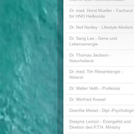
Dr. med. Horst Mueller - Facharzt
für HNO Heilkunde
Dr. Neil Nedley - Lifestyle-Medizin
Dr. Sang Lee - Gene und
Lebensenergie
Dr. Thomas Jackson -
Naturheilarzt
Dr. med. Tim Riesenberger -
Notarzt
Dr. Walter Veith - Professor
Dr. Winfried Kuesel
Doerthe Meisel - Dipl.-Psychologi
Dwayne Lemon - Evangelist und
Direktor des P.T.H. Ministry