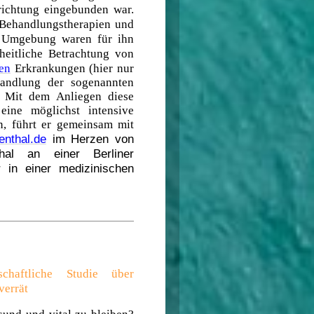
nrichtung eingebunden war.
n Behandlungstherapien und
n Umgebung waren für ihn
heitliche Betrachtung von
en
Erkrankungen (hier nur
handlung der sogenannten
. Mit dem Anliegen diese
ine möglichst intensive
n, führt er gemeinsam mit
enthal.de
im Herzen von
thal an einer Berliner
er in einer medizinischen
chaftliche Studie über
verrät