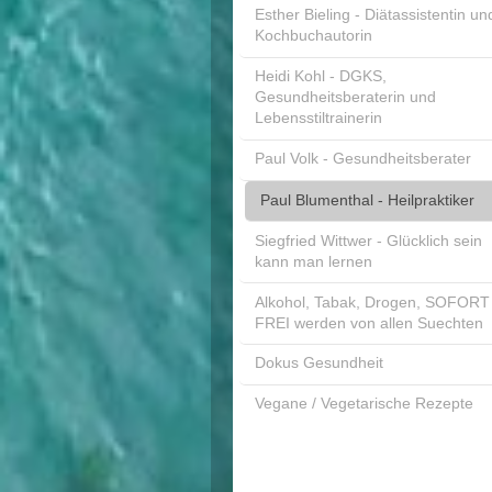
Esther Bieling - Diätassistentin un
Kochbuchautorin
Heidi Kohl - DGKS,
Gesundheitsberaterin und
Lebensstiltrainerin
Paul Volk - Gesundheitsberater
Paul Blumenthal - Heilpraktiker
Siegfried Wittwer - Glücklich sein
kann man lernen
Alkohol, Tabak, Drogen, SOFORT
FREI werden von allen Suechten
Dokus Gesundheit
Vegane / Vegetarische Rezepte