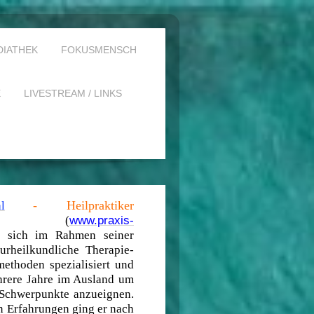
DIATHEK
FOKUSMENSCH
E
LIVESTREAM / LINKS
- Heilpraktiker
l
www.praxis-
(
t sich im Rahmen seiner
urheilkundliche Therapie-
ethoden spezialisiert und
hrere Jahre im Ausland um
 Schwerpunkte anzueignen.
en Erfahrungen ging er nach