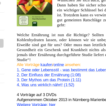
Wünschen Sie sich auch, ges
d
Dann haben Sie sicher scho
ein wichtiger Schlüssel bei 
ist. Trotzdem kann es verwirr
gut gemeinten Ratschläge 
geht:
Welche Ernährung ist nun die Richtige? Sollten 
Kohlenhydraten lassen, oder können wir sie unbe
Eiweiße sind gut für uns? Oder muss man letztlich
Gesundheit ein Geschenk und Krankheit nichts als 
jemals über Ernährung durchgeführte Studie liefert 
Studie“!
Alle Vorträge
kaufen
/
online
ansehen:
1. Gene oder Lebensstil - was bestimmt das Leben
2. Der Einfluss der Ernährung (1:08)
3. Der Mythos um das Protein (1:11)
4. Was uns wirklich nährt! (1:52)
4 Vorträge auf 3 DVDs
Aufgenommen Oktober 2013 in Nürnberg-Marienb
Weitere Vorträge: hier