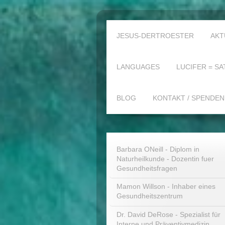
JESUS-DERTROESTER
AKT
LANGUAGES
LUCIFER = SA
BLOG
KONTAKT / SPENDEN
Barbara ONeill - Diplom in
Naturheilkunde - Dozentin fuer
Gesundheitsfragen
Mamon Willson - Inhaber eines
Gesundheitszentrum
Dr. David DeRose - Spezialist für
Interne und Präventivmedizin