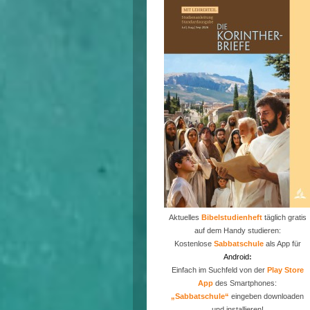
Aktuelles
Bibelstudienheft
täglich gratis
auf dem Handy studieren:
Kostenlose
Sabbatschule
als App für
Android
:
Einfach im Suchfeld von der
P
lay Store
App
des Smartphones:
„Sabbatschule“
eingeben downloaden
und installieren!