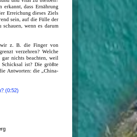
und und vital zu bleiben?
n erkannt, dass Ernährung
der Erreichung dieses Ziels
end sein, auf die Fülle der
zu schauen, wenn es darum
wir z. B. die Finger von
grenzt verzehren? Welche
 gar nichts beachten, weil
Schicksal ist? Die größte
die Antworten: die „China-
? (0:52)
erg