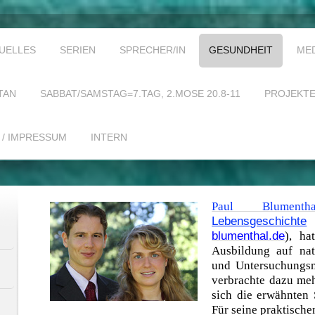
UELLES
SERIEN
SPRECHER/IN
GESUNDHEIT
ME
TAN
SABBAT/SAMSTAG=7.TAG, 2.MOSE 20.8-11
PROJEKT
 / IMPRESSUM
INTERN
Paul Blumentha
Lebensgeschichte
blumenthal.de
), ha
Ausbildung auf nat
und Untersuchungsm
verbrachte dazu me
sich die erwähnten
Für seine praktisch