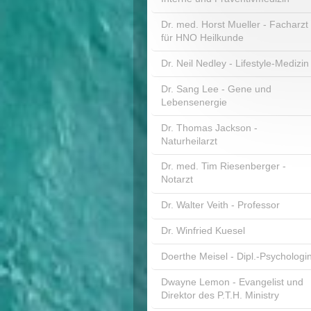
Dr. med. Horst Mueller - Facharzt
für HNO Heilkunde
Dr. Neil Nedley - Lifestyle-Medizin
Dr. Sang Lee - Gene und
Lebensenergie
Dr. Thomas Jackson -
Naturheilarzt
Dr. med. Tim Riesenberger -
Notarzt
Dr. Walter Veith - Professor
Dr. Winfried Kuesel
Doerthe Meisel - Dipl.-Psychologi
Dwayne Lemon - Evangelist und
Direktor des P.T.H. Ministry