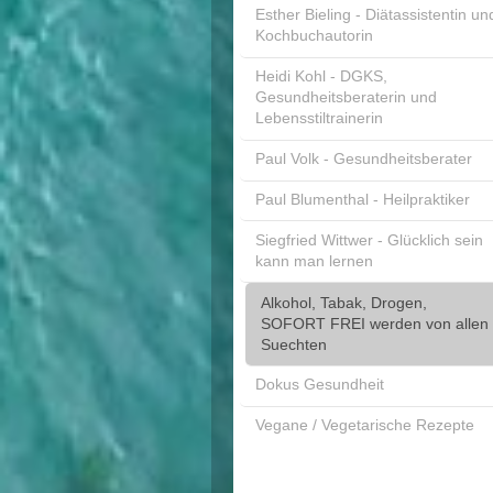
Esther Bieling - Diätassistentin un
Kochbuchautorin
Heidi Kohl - DGKS,
Gesundheitsberaterin und
Lebensstiltrainerin
Paul Volk - Gesundheitsberater
Paul Blumenthal - Heilpraktiker
Siegfried Wittwer - Glücklich sein
kann man lernen
Alkohol, Tabak, Drogen,
SOFORT FREI werden von allen
Suechten
Dokus Gesundheit
Vegane / Vegetarische Rezepte