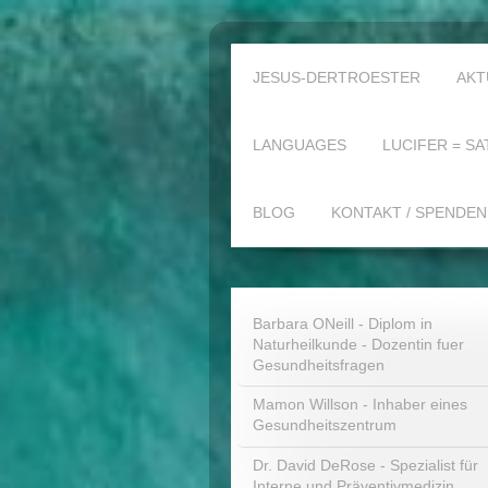
JESUS-DERTROESTER
AKT
LANGUAGES
LUCIFER = SA
BLOG
KONTAKT / SPENDEN
Barbara ONeill - Diplom in
Naturheilkunde - Dozentin fuer
Gesundheitsfragen
Mamon Willson - Inhaber eines
Gesundheitszentrum
Dr. David DeRose - Spezialist für
Interne und Präventivmedizin