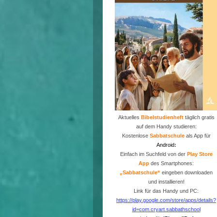
Aktuelles
Bibelstudienheft
täglich gratis
auf dem Handy studieren:
Kostenlose
Sabbatschule
als App für
Android
:
Einfach im Suchfeld von der
P
lay Store
App
des Smartphones:
„Sabbatschule“
eingeben downloaden
und installieren!
Link für das Handy und PC:
https://play.google.com/store/apps/details?
id=com.cryart.sabbathschool