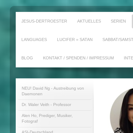
JESUS-DERTROESTER
AKTUELLES
SERIEN
LANGUAGES
LUCIFER = SATAN
SABBAT/SAMST
BLOG
KONTAKT / SPENDEN / IMPRESSUM
INT
NEU! David Ng - Austreibung von
Daemonen
Dr. Waler Veith - Professor
Alen Ho, Prediger, Musiker,
Fotograf
ASI-Deutschland