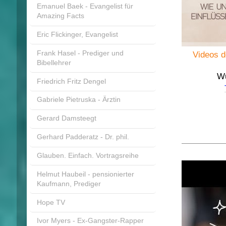
Emanuel Baek - Evangelist für
Amazing Facts
Eric Flickinger, Evangelist
Frank Hasel - Prediger und
Videos d
Bibellehrer
Wu
Friedrich Fritz Dengel
Gabriele Pietruska - Ärztin
Gerard Damsteegt
Gerhard Padderatz - Dr. phil.
Glauben. Einfach. Vortragsreihe
Helmut Haubeil - pensionierter
Kaufmann, Prediger
Hope TV
Ivor Myers - Ex-Gangster-Rapper