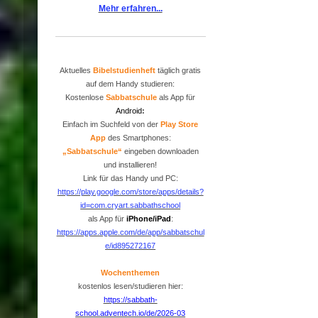
Mehr erfahren...
Aktuelles
Bibelstudienheft
täglich gratis
auf dem Handy studieren:
Kostenlose
Sabbatschule
als App für
Android
:
Einfach im Suchfeld von der
P
lay Store
App
des Smartphones:
„Sabbatschule“
eingeben downloaden
und installieren!
Link für das Handy und PC:
https://play.google.com/store/apps/details?
id=com.cryart.sabbathschool
als App für
iPhone/iPad
:
https://apps.apple.com/de/app/sabbatschul
e/id895272167
Wochenthemen
kostenlos lesen/studieren hier:
https://sabbath-
school.adventech.io/de/2026-03