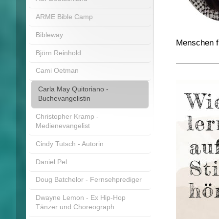
ARME Bible Camp
Bibleway
Menschen f
Björn Reinhold
Cami Oetman
Carla May Quitoriano -
Buchevangelistin
Christopher Kramp -
Medienevangelist
Cindy Tutsch - Autorin
Daniel Pel
Doug Batchelor - Fernsehprediger
Dwayne Lemon - Ex Hip-Hop
Tänzer und Choreograph