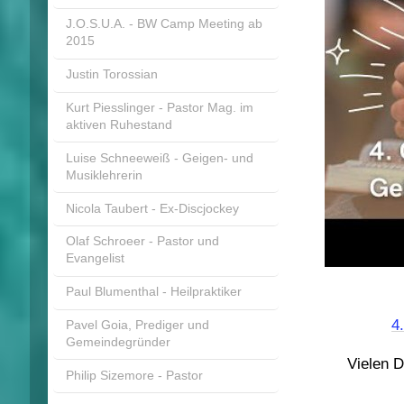
J.O.S.U.A. - BW Camp Meeting ab
2015
Justin Torossian
Kurt Piesslinger - Pastor Mag. im
aktiven Ruhestand
Luise Schneeweiß - Geigen- und
Musiklehrerin
Nicola Taubert - Ex-Discjockey
Olaf Schroeer - Pastor und
Evangelist
Paul Blumenthal - Heilpraktiker
4
Pavel Goia, Prediger und
Gemeindegründer
Vielen D
Philip Sizemore - Pastor