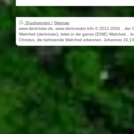
Druckversion
|
Sitemap
www.dertröster.de, www.dertroester.info © 2012-2026 ...der 
Wahrheit (dertröster), leitet in die ganze (EINE) Wahrheit... l
Christus, die befreiende Wahrheit erkennen. Johannes 16,13