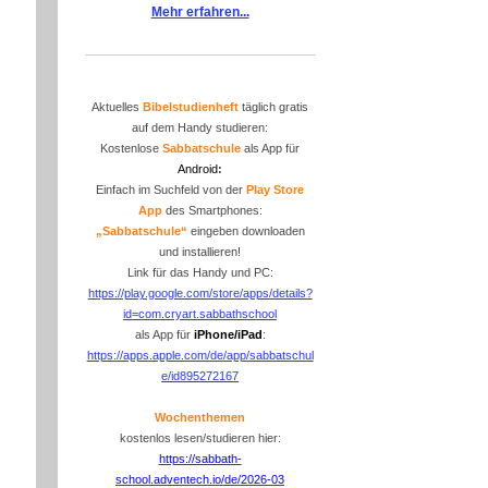
Mehr erfahren...
Aktuelles
Bibelstudienheft
täglich gratis
auf dem Handy studieren:
Kostenlose
Sabbatschule
als App für
Android
:
Einfach im Suchfeld von der
P
lay Store
App
des Smartphones:
„Sabbatschule“
eingeben downloaden
und installieren!
Link für das Handy und PC:
https://play.google.com/store/apps/details?
id=com.cryart.sabbathschool
als App für
iPhone/iPad
:
https://apps.apple.com/de/app/sabbatschul
e/id895272167
Wochenthemen
kostenlos lesen/studieren hier:
https://sabbath-
school.adventech.io/de/2026-03