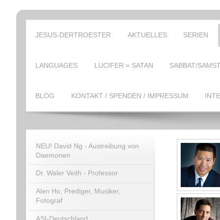
JESUS-DERTROESTER
AKTUELLES
SERIEN
LANGUAGES
LUCIFER = SATAN
SABBAT/SAMST
BLOG
KONTAKT / SPENDEN / IMPRESSUM
INT
NEU! David Ng - Austreibung von
Daemonen
Dr. Waler Veith - Professor
Alen Ho, Prediger, Musiker,
Fotograf
ASI-Deutschland