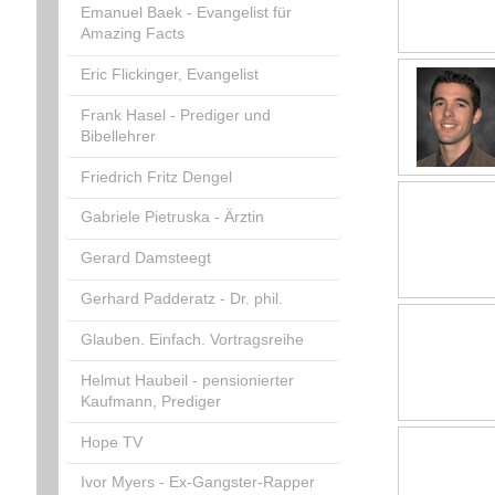
Emanuel Baek - Evangelist für
Amazing Facts
Eric Flickinger, Evangelist
Frank Hasel - Prediger und
Bibellehrer
Friedrich Fritz Dengel
Gabriele Pietruska - Ärztin
Gerard Damsteegt
Gerhard Padderatz - Dr. phil.
Glauben. Einfach. Vortragsreihe
Helmut Haubeil - pensionierter
Kaufmann, Prediger
Hope TV
Ivor Myers - Ex-Gangster-Rapper