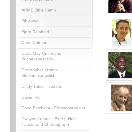
ARME Bible Camp
Bibleway
Björn Reinhold
Cami Oetman
Carla May Quitoriano -
Buchevangelistin
Christopher Kramp -
Medienevangelist
Cindy Tutsch - Autorin
Daniel Pel
Doug Batchelor - Fernsehprediger
Dwayne Lemon - Ex Hip-Hop
Tänzer und Choreograph