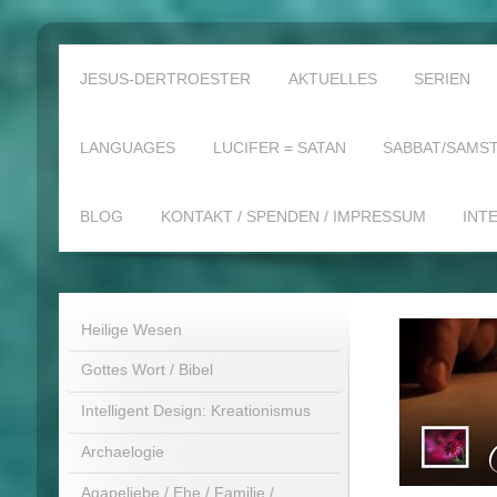
JESUS-DERTROESTER
AKTUELLES
SERIEN
LANGUAGES
LUCIFER = SATAN
SABBAT/SAMST
BLOG
KONTAKT / SPENDEN / IMPRESSUM
INT
Heilige Wesen
Gottes Wort / Bibel
Intelligent Design: Kreationismus
Archaelogie
Agapeliebe / Ehe / Familie /