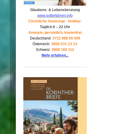
Glaubens- & Lebensberatung
www.gotterfahren.info
Christliche Seelsorge - Hotline:
Täglich 6 – 22 Uhr
Anonym, persönlich, kostenfrei
Deutschland:
0711 988 09 009
Österreich:
0800 031 13 13
Schweiz:
0800 160 112
Mehr erfahren...