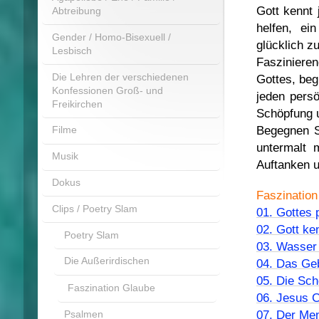
Gott kennt 
Abtreibung
helfen, ei
Gender / Homo-Bisexuell /
glücklich zu
Lesbisch
Fasziniere
Die Lehren der verschiedenen
Gottes, beg
Konfessionen Groß- und
jeden persö
Freikirchen
Schöpfung u
Begegnen S
Filme
untermalt 
Musik
Auftanken 
Dokus
Faszination
Clips / Poetry Slam
01. Gottes 
02. Gott ke
Poetry Slam
03. Wasser 
Die Außerirdischen
04. Das Geb
05. Die Sch
Faszination Glaube
06. Jesus Ch
07. Der Men
Psalmen