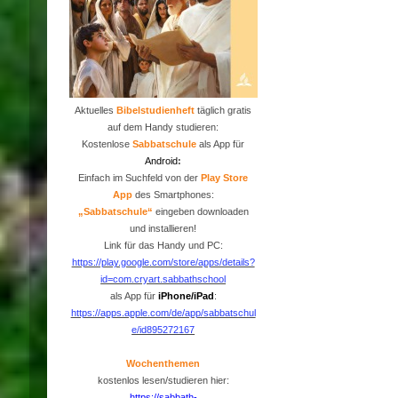
Aktuelles
Bibelstudienheft
täglich gratis
auf dem Handy studieren:
Kostenlose
Sabbatschule
als App für
Android
:
Einfach im Suchfeld von der
P
lay Store
App
des Smartphones:
„Sabbatschule“
eingeben downloaden
und installieren!
Link für das Handy und PC:
https://play.google.com/store/apps/details?
id=com.cryart.sabbathschool
als App für
iPhone/iPad
:
https://apps.apple.com/de/app/sabbatschul
e/id895272167
Wochenthemen
kostenlos lesen/studieren hier:
https://sabbath-