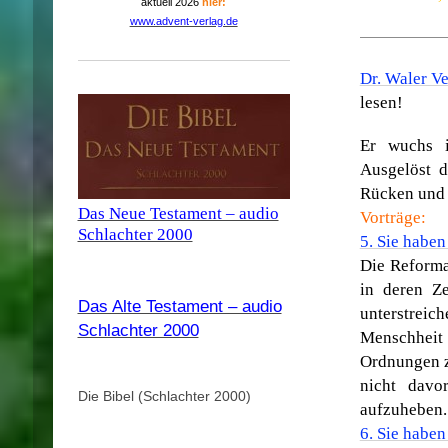
aktuell 2026
hier:
www.advent-verlag.de
Dr. Waler Ve
lesen!
Er wuchs i
Ausgelöst 
Rücken und
Das Neue Testament – audio
Vorträge:
Schlachter 2000
5. Sie haben
Die Reforma
in deren Z
Das Alte Testament – audio
unterstreic
Schlachter 2000
Menschheit
Ordnungen zu
nicht davo
Die Bibel (Schlachter 2000)
aufzuheben.
6. Sie haben