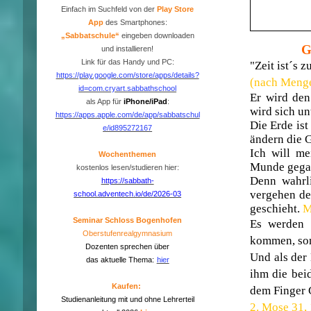
Einfach im Suchfeld von der
P
lay Store
App
des Smartphones:
„Sabbatschule“
eingeben downloaden
G
und installieren!
Link für das Handy und PC:
"Zeit ist´s 
https://play.google.com/store/apps/details?
(nach Meng
id=com.cryart.sabbathschool
Er wird den
als App für
iPhone/iPad
:
wird sich un
https://apps.apple.com/de/app/sabbatschul
Die Erde is
e/id895272167
ändern die 
Ich will me
Wochenthemen
Munde gegan
kostenlos lesen/studieren hier:
Denn wahrl
https://sabbath-
vergehen de
school.adventech.io/de/2026-03
geschieht.
M
Seminar Schloss Bogenhofen
Es werden n
Oberstufenrealgymnasium
kommen, son
Dozenten sprechen über
Und als der
das aktuelle Thema:
hier
ihm die bei
Kaufen:
dem Finger 
Studienanleitung mit und ohne Lehrerteil
2. Mose 31,