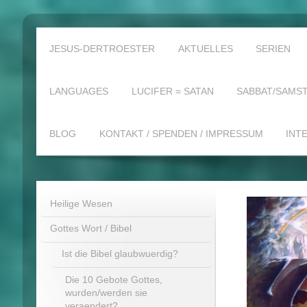
JESUS-DERTROESTER
AKTUELLES
SERIEN
LANGUAGES
LUCIFER = SATAN
SABBAT/SAMST
BLOG
KONTAKT / SPENDEN / IMPRESSUM
INT
Heilige Wesen
Gottes Wort / Bibel
Ist die Bibel glaubwuerdig?
Die 10 Gebote Gottes,
wurden/werden sie
veraendert?