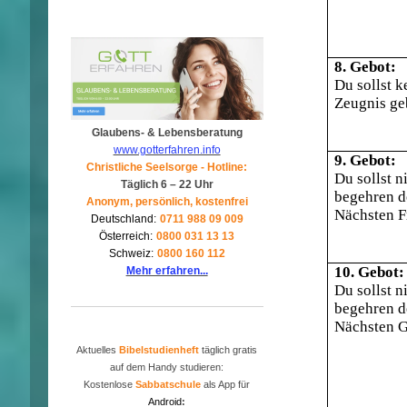
8. Gebot:
Du sollst k
Zeugnis ge
Glaubens- & Lebensberatung
www.gotterfahren.info
9. Gebot:
Christliche Seelsorge - Hotline:
Du sollst n
Täglich 6 – 22 Uhr
begehren d
Anonym, persönlich, kostenfrei
Nächsten F
Deutschland:
0711 988 09 009
Österreich:
0800 031 13 13
Schweiz:
0800 160 112
10. Gebot:
Mehr erfahren...
Du sollst n
begehren d
Nächsten G
Aktuelles
Bibelstudienheft
täglich gratis
auf dem Handy studieren:
Kostenlose
Sabbatschule
als App für
Android
: