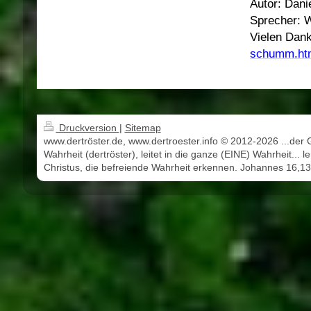
Autor: Dani
Sprecher:
Vielen Dank
schumm.ht
Druckversion
|
Sitemap
www.dertröster.de, www.dertroester.info © 2012-2026 ...der 
Wahrheit (dertröster), leitet in die ganze (EINE) Wahrheit... l
Christus, die befreiende Wahrheit erkennen. Johannes 16,13