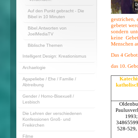
Auf den Punkt gebracht - Die
Bibel in 10 Minuten
gestrichen,
gebetet wer
Bibel.Antworten von
sondern unt
JoelMediaTV
keine Gebet
Menschen auc
Biblische Themen
Das 4 Gebot
Intelligent Design: Kreationismus
das 10. Gebo
Archaelogie
Katechi
Agapeliebe / Ehe / Familie /
katholisc
Abtreibung
Gender / Homo-Bisexuell /
Lesbisch
Oldenbu
Paulusverl
Die Lehren der verschiedenen
1993;
Konfessionen Groß- und
348655999
Freikirchen
528-529,
Filme