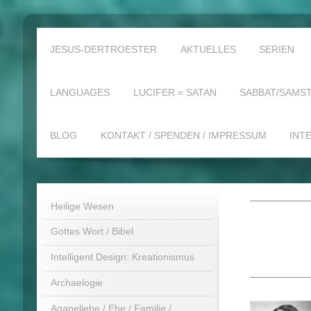
JESUS-DERTROESTER
AKTUELLES
SERIEN
LANGUAGES
LUCIFER = SATAN
SABBAT/SAMST
BLOG
KONTAKT / SPENDEN / IMPRESSUM
INT
Heilige Wesen
Gottes Wort / Bibel
Intelligent Design: Kreationismus
Archaelogie
Agapeliebe / Ehe / Familie /