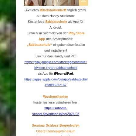
Aktuelles
Bibelstudienheft
täglich gratis
auf dem Handy studieren:
Kostenlose
Sabbatschule
als App für
Android
:
Einfach im Suchfeld von der
P
lay Store
App
des Smartphones:
„Sabbatschule“
eingeben downloaden
und installieren!
Link für das Handy und PC:
https://play.google.com/store/apps/details?
id=com.cryart.sabbathschool
als App für
iPhone/iPad
:
https://apps.apple.com/de/app/sabbatschul
e/id895272167
Wochenthemen
kostenlos lesen/studieren hier:
https://sabbath-
school.adventech.io/de/2026-03
Seminar Schloss Bogenhofen
Oberstufenrealgymnasium