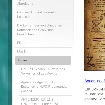
Abtreibung
Gender / Homo-Bisexuell /
Lesbisch
Die Lehren der verschiedenen
Konfessionen Groß- und
Freikirchen
Filme
Musik
Dokus
Der Fall Exodus - Auszug des
Volkes Israel aus Ägypten
Aquarius - 
Aquarius - Age of Evil -
Esoterische NWO Propaganda
Ein Doku-F
entlarvt
in der di
entlarvt wir
AKTENZEICHEN 11.9
UNGELÖST - Lügen und