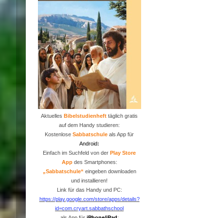
Aktuelles
Bibelstudienheft
täglich gratis
auf dem Handy studieren:
Kostenlose
Sabbatschule
als App für
Android
:
Einfach im Suchfeld von der
P
lay Store
App
des Smartphones:
„Sabbatschule“
eingeben downloaden
und installieren!
Link für das Handy und PC:
https://play.google.com/store/apps/details?
id=com.cryart.sabbathschool
als App für
iPhone/iPad
: