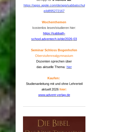
https://apps.apple.com/de/app/sabbatschul
e/id895272167
Wochenthemen
kostenlos lesen/studieren hier:
https://sabbath-
school.adventech.io/de/2026-03
Seminar Schloss Bogenhofen
Oberstufenrealgymnasium
Dozenten sprechen über
das aktuelle Thema:
hier
Kaufen:
Studienanleitung mit und ohne Lehrerteil
aktuell 2026
hier:
www.advent-verlag.de