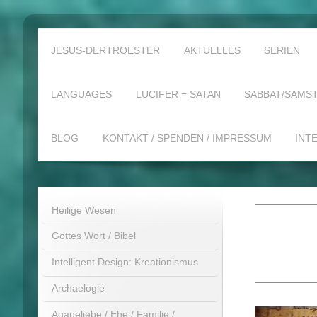
JESUS-DERTROESTER
AKTUELLES
SERIEN
LANGUAGES
LUCIFER = SATAN
SABBAT/SAMST
BLOG
KONTAKT / SPENDEN / IMPRESSUM
INT
Heilige Wesen
Gottes Wort / Bibel
Intelligent Design: Kreationismus
Archaelogie
Agapeliebe / Ehe / Familie /