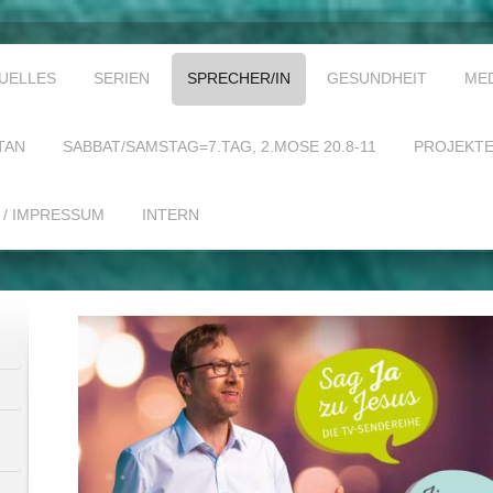
UELLES
SERIEN
SPRECHER/IN
GESUNDHEIT
ME
TAN
SABBAT/SAMSTAG=7.TAG, 2.MOSE 20.8-11
PROJEKT
 / IMPRESSUM
INTERN