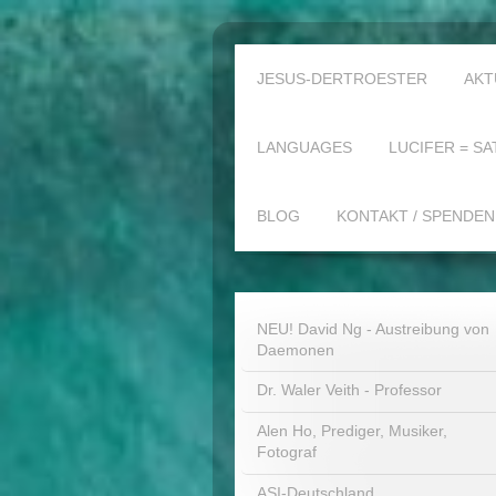
JESUS-DERTROESTER
AKT
LANGUAGES
LUCIFER = SA
BLOG
KONTAKT / SPENDEN
NEU! David Ng - Austreibung von
Daemonen
Dr. Waler Veith - Professor
Alen Ho, Prediger, Musiker,
Fotograf
ASI-Deutschland