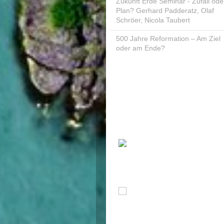
Zukunft Erde Seminar - Zufall ode
Plan? Gerhard Padderatz, Olaf
Schröer, Nicola Taubert
500 Jahre Reformation – Am Ziel
oder am Ende?