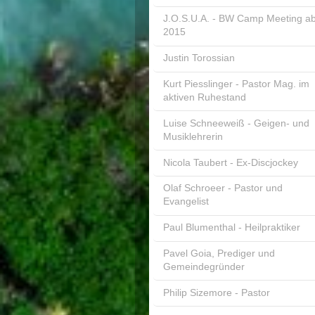
J.O.S.U.A. - BW Camp Meeting a
2015
Justin Torossian
Kurt Piesslinger - Pastor Mag. im
aktiven Ruhestand
Luise Schneeweiß - Geigen- und
Musiklehrerin
Nicola Taubert - Ex-Discjockey
Olaf Schroeer - Pastor und
Evangelist
Paul Blumenthal - Heilpraktiker
Pavel Goia, Prediger und
Gemeindegründer
Philip Sizemore - Pastor