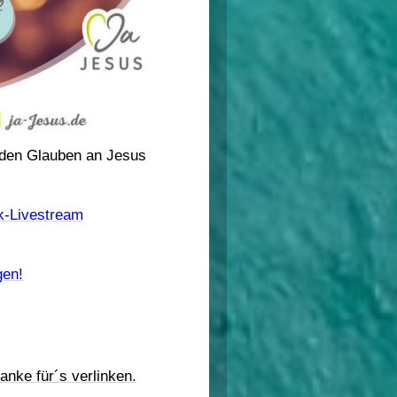
 den Glauben an Jesus
k-Livestream
gen!
danke für´s verlinken.