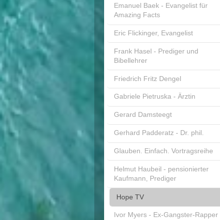
Emanuel Baek - Evangelist für
Amazing Facts
Eric Flickinger, Evangelist
Frank Hasel - Prediger und
Bibellehrer
Friedrich Fritz Dengel
Gabriele Pietruska - Ärztin
Gerard Damsteegt
Gerhard Padderatz - Dr. phil.
Glauben. Einfach. Vortragsreihe
Helmut Haubeil - pensionierter
Kaufmann, Prediger
Hope TV
Ivor Myers - Ex-Gangster-Rapper