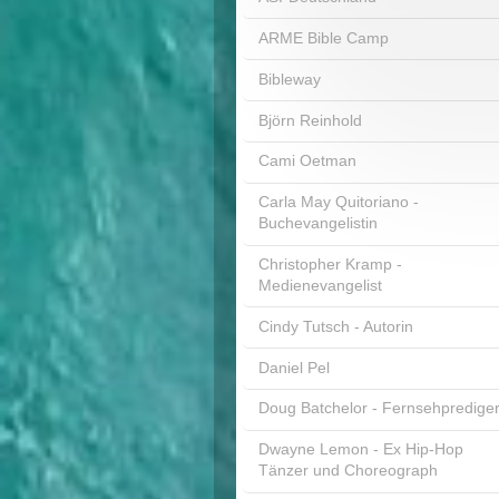
ARME Bible Camp
Bibleway
Björn Reinhold
Cami Oetman
Carla May Quitoriano -
Buchevangelistin
Christopher Kramp -
Medienevangelist
Cindy Tutsch - Autorin
Daniel Pel
Doug Batchelor - Fernsehpredige
Dwayne Lemon - Ex Hip-Hop
Tänzer und Choreograph