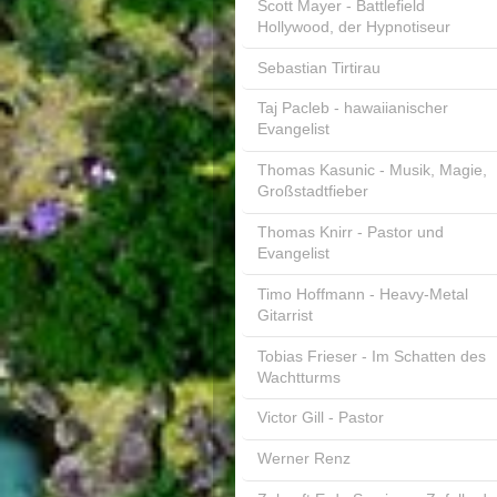
Scott Mayer - Battlefield
Hollywood, der Hypnotiseur
Sebastian Tirtirau
Taj Pacleb - hawaiianischer
Evangelist
Thomas Kasunic - Musik, Magie,
Großstadtfieber
Thomas Knirr - Pastor und
Evangelist
Timo Hoffmann - Heavy-Metal
Gitarrist
Tobias Frieser - Im Schatten des
Wachtturms
Victor Gill - Pastor
Werner Renz