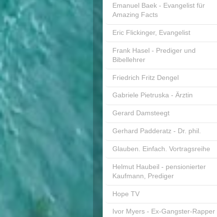
Emanuel Baek - Evangelist für
Amazing Facts
Eric Flickinger, Evangelist
Frank Hasel - Prediger und
Bibellehrer
Friedrich Fritz Dengel
Gabriele Pietruska - Ärztin
Gerard Damsteegt
Gerhard Padderatz - Dr. phil.
Glauben. Einfach. Vortragsreihe
Helmut Haubeil - pensionierter
Kaufmann, Prediger
Hope TV
Ivor Myers - Ex-Gangster-Rapper