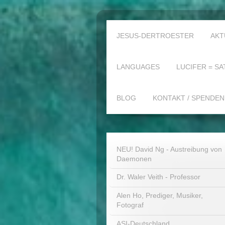
JESUS-DERTROESTER
AKT
LANGUAGES
LUCIFER = SA
BLOG
KONTAKT / SPENDEN
NEU! David Ng - Austreibung von
Daemonen
Dr. Waler Veith - Professor
Alen Ho, Prediger, Musiker,
Fotograf
ASI-Deutschland