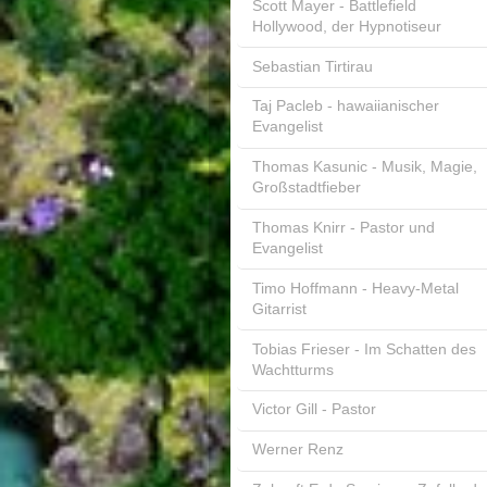
Scott Mayer - Battlefield
Hollywood, der Hypnotiseur
Sebastian Tirtirau
Taj Pacleb - hawaiianischer
Evangelist
Thomas Kasunic - Musik, Magie,
Großstadtfieber
Thomas Knirr - Pastor und
Evangelist
Timo Hoffmann - Heavy-Metal
Gitarrist
Tobias Frieser - Im Schatten des
Wachtturms
Victor Gill - Pastor
Werner Renz