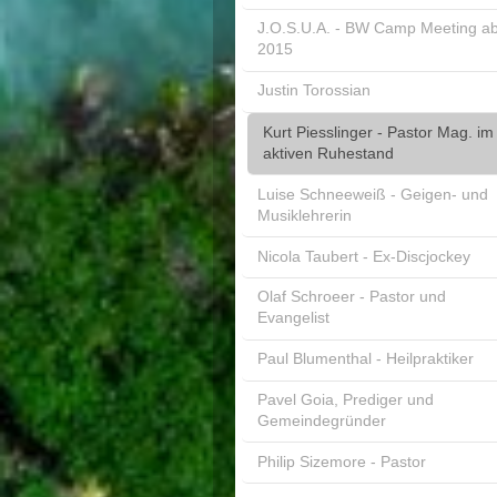
J.O.S.U.A. - BW Camp Meeting a
2015
Justin Torossian
Kurt Piesslinger - Pastor Mag. im
aktiven Ruhestand
Luise Schneeweiß - Geigen- und
Musiklehrerin
Nicola Taubert - Ex-Discjockey
Olaf Schroeer - Pastor und
Evangelist
Paul Blumenthal - Heilpraktiker
Pavel Goia, Prediger und
Gemeindegründer
Philip Sizemore - Pastor