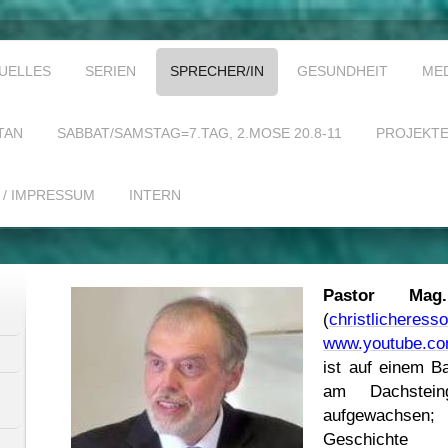
UELLES
SERIEN
SPRECHER/IN
GESUNDHEIT
ME
TAN
SABBAT/SAMSTAG=7.TAG, 2.MOSE 20.8-11
PROJEKT
 / IMPRESSUM
INTERN
Pastor Mag.
(
christlicheres
www.youtube.co
ist auf einem B
am Dachsteing
aufgewachsen;
Geschichte