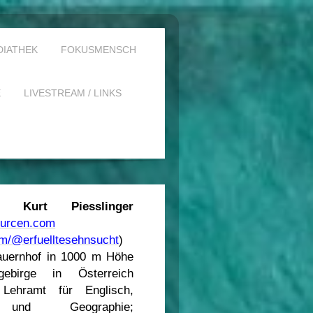
DIATHEK
FOKUSMENSCH
E
LIVESTREAM / LINKS
 Kurt Piesslinger
sourcen.com
m/@erfuelltesehnsucht
)
auernhof in 1000 m Höhe
ebirge in Österreich
 Lehramt für Englisch,
 und Geographie;