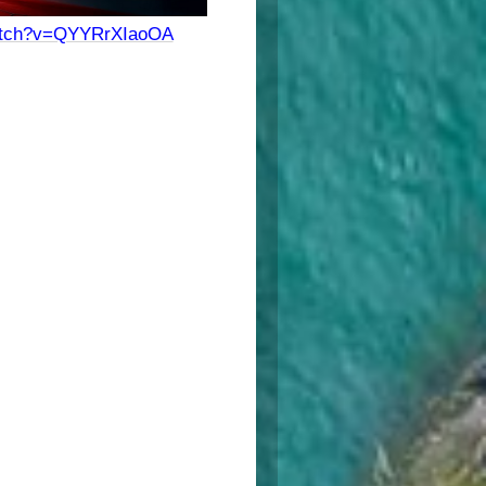
watch?v=QYYRrXIaoOA