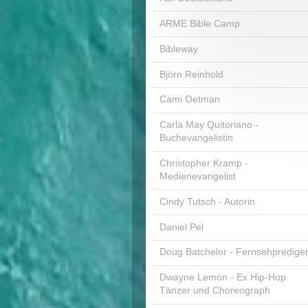
ARME Bible Camp
Bibleway
Björn Reinhold
Cami Oetman
Carla May Quitoriano -
Buchevangelistin
Christopher Kramp -
Medienevangelist
Cindy Tutsch - Autorin
Daniel Pel
Doug Batchelor - Fernsehpredige
Dwayne Lemon - Ex Hip-Hop
Tänzer und Choreograph