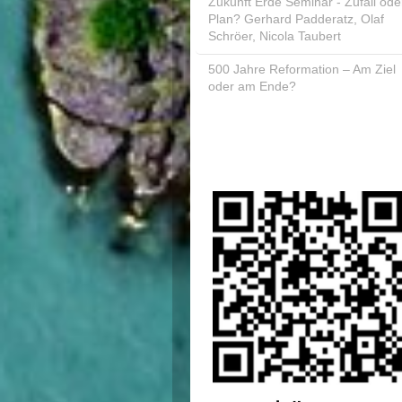
Zukunft Erde Seminar - Zufall ode
Plan? Gerhard Padderatz, Olaf
Schröer, Nicola Taubert
500 Jahre Reformation – Am Ziel
oder am Ende?