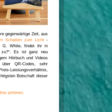
ere gegenwärtige Zeit, aus
m Schatten zum Licht
-
 G. White, findet ihr in
 zu?“. Es ist ganz neu
tigem Hörbuch und Videos
r über QR-Codes, sehr
reis-Leistungsverhältnis,
htigsten Botschaft dieser
line anhören
: