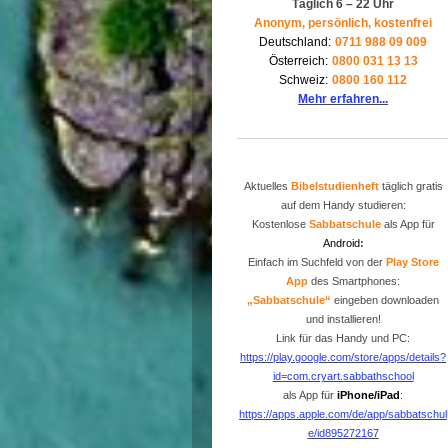
Täglich 6 – 22 Uhr
Anonym, persönlich, kostenfrei
Deutschland:
0711 988 09 009
Österreich:
0800 031 13 13
Schweiz:
0800 160 112
Mehr erfahren...
Aktuelles
Bibelstudienheft
täglich gratis
auf dem Handy studieren:
Kostenlose
Sabbatschule
als App für
Android
:
Einfach im Suchfeld von der
P
lay Store
App
des Smartphones:
„Sabbatschule“
eingeben downloaden
und installieren!
Link für das Handy und PC:
https://play.google.com/store/apps/details?
id=com.cryart.sabbathschool
als App für
iPhone/iPad
:
https://apps.apple.com/de/app/sabbatschul
e/id895272167