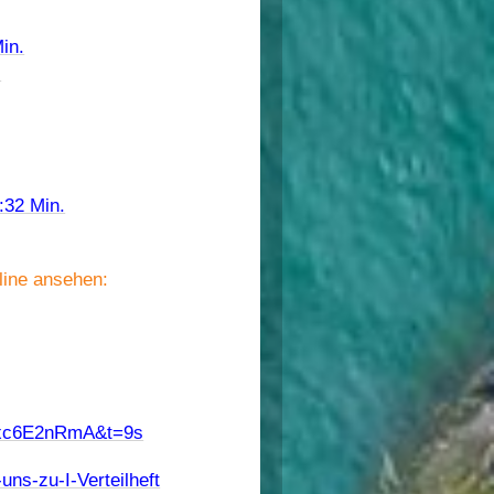
in.
.
:32 Min.
line ansehen
:
xc6E2nRmA&t=9s
ns-zu-I-Verteilheft