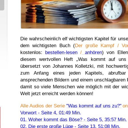
Die wahrscheinlich elf wichtigsten Kapitel für uns
dem wichtigsten Buch (
Der große Kampf / Vo
kostenlos:
bestellen-lesen
/
anhören
) von Ellen
diesem wertvollen Heft „Was kommt auf uns
übersetzt von Johannes Kolletzki, mit hochwer
zum Anfang eines jeden Kapitels, abrufba
ansprechenden Bildern und einem unschlagbaren P
damit so viele Menschen wie möglich mit der wic
Welt jetzt erreicht werden können!
Alle Audios der Serie
"Was kommt auf uns zu?"
on
Vorwort - Seite 4, 01:49 Min.
01. Woher kommt das Böse? - Seite 5, 35:57 Min.
02. Die erste große Lüge - Seite 13, 51:08 Min.