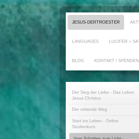
JESUS-DERTROESTER
AKT
LANGUAGES
LUCIFER = SA
BLOG
KONTAKT / SPENDEN
Der Sieg der Liebe - Das Leben
Jesus Christus
Der rettende Weg
Start ins Leben - Online
Studienkurs
Vom Schatten zum Licht -