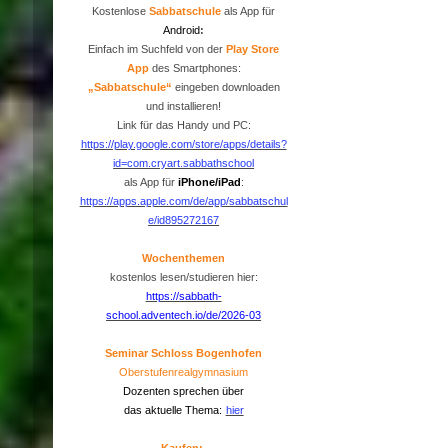
Kostenlose
Sabbatschule
als App für
Android
:
Einfach im Suchfeld von der
P
lay Store
App
des Smartphones:
„Sabbatschule“
eingeben downloaden
und installieren!
Link für das Handy und PC:
https://play.google.com/store/apps/details?
id=com.cryart.sabbathschool
als App für
iPhone/iPad
:
https://apps.apple.com/de/app/sabbatschul
e/id895272167
Wochenthemen
kostenlos lesen/studieren hier:
https://sabbath-
school.adventech.io/de/2026-03
Seminar Schloss Bogenhofen
Oberstufenrealgymnasium
Dozenten sprechen über
das aktuelle Thema:
hier