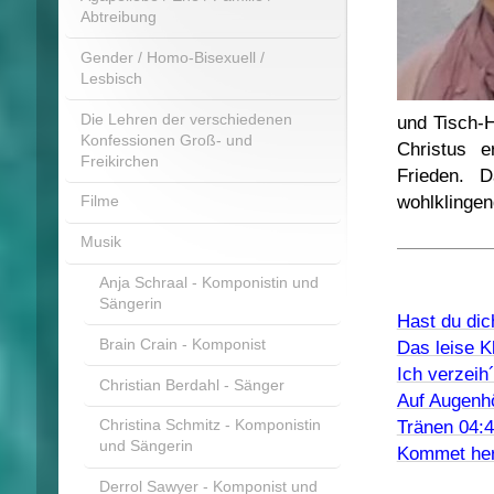
Abtreibung
Gender / Homo-Bisexuell /
Lesbisch
Die Lehren der verschiedenen
und Tisch-
Konfessionen Groß- und
Christus e
Freikirchen
Frieden. 
wohlklingen
Filme
Musik
Anja Schraal - Komponistin und
Sängerin
Hast du dic
Brain Crain - Komponist
Das leise K
Ich verzeih´
Christian Berdahl - Sänger
Auf Augenh
Tränen 04:4
Christina Schmitz - Komponistin
und Sängerin
Kommet her
Derrol Sawyer - Komponist und