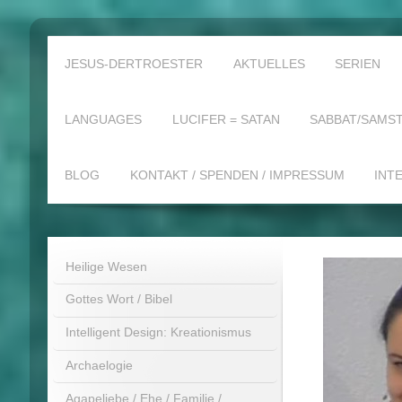
JESUS-DERTROESTER
AKTUELLES
SERIEN
LANGUAGES
LUCIFER = SATAN
SABBAT/SAMST
BLOG
KONTAKT / SPENDEN / IMPRESSUM
INT
Heilige Wesen
Gottes Wort / Bibel
Intelligent Design: Kreationismus
Archaelogie
Agapeliebe / Ehe / Familie /